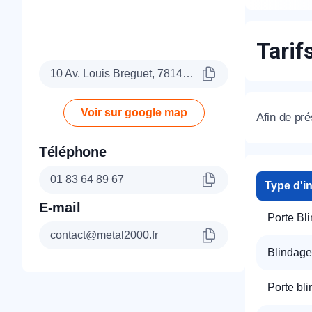
Tarif
10 Av. Louis Breguet, 78140 Vélizy-Villacoublay
Voir sur google map
Afin de pr
Téléphone
01 83 64 89 67
Type d'i
E-mail
Porte Bl
contact@metal2000.fr
Blindage
Porte bl