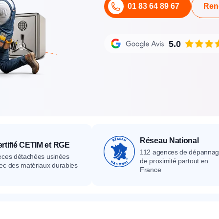
01 83 64 89 67
Ren
its
Catalogue
Devis gratuit
Contact
Catalogue
Devis gratuit
Contact
Catalogue
Devis gratuit
Contact
5.0
Réseau National
rtifié CETIM et RGE
112 agences de dépanna
èces détachées usinées
de proximité partout en
ec des matériaux durables
France