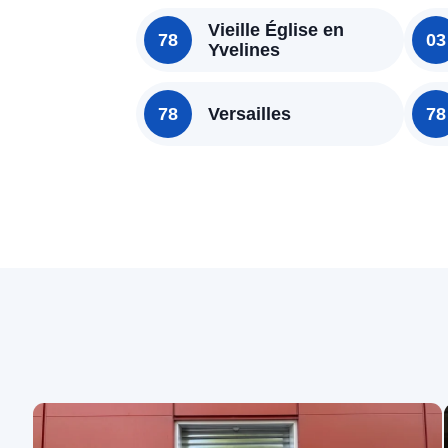
Vieille Église en
78
03
Yvelines
78
Versailles
78