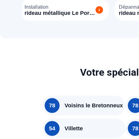
Installation
Dépann
rideau métallique Le Port
rideau 
Marly (78560)
Marly (
Votre spécial
78
Voisins le Bretonneux
78
54
Villette
78