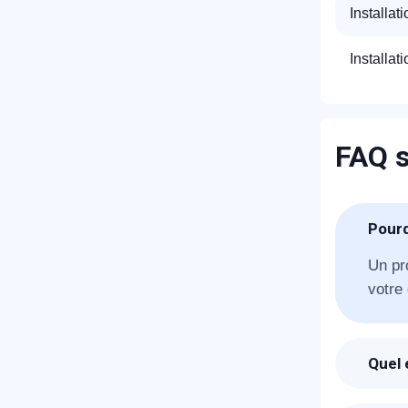
Installat
Installat
FAQ s
R
Pourq
Un pr
votre 
Quel 
N
Suite