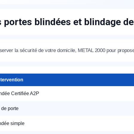
s portes blindées et blindage d
éserver la sécurité de votre domicile, METAL 2000 pour propose
ntervention
indée Certifiée A2P
 de porte
indée simple