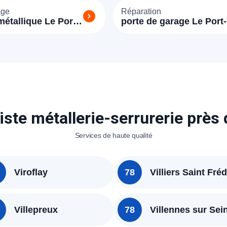
age
Réparation
métallique Le Port
porte de garage Le Port-
78560)
Marly (78560)
iste métallerie-serrurerie près
Services de haute qualité
Viroflay
78
Villiers Saint Fréd
Villepreux
78
Villennes sur Sei