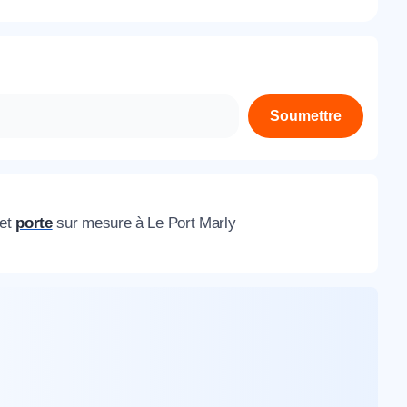
À propos de nous
Contactez-nous
Rejoignez-nous
Soumettre
Nos agences
et
porte
sur mesure à Le Port Marly