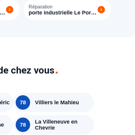
Réparation
porte industrielle Le Port-
Marly (78560)
 de chez vous
éric
78
Villiers le Mahieu
La Villeneuve en
ne
78
Chevrie