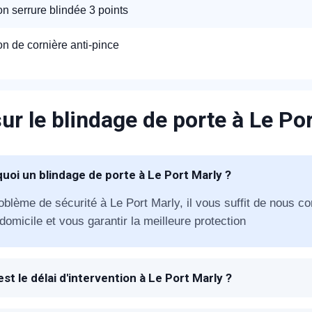
ion serrure blindée 3 points
ion de cornière anti-pince
ur le blindage de porte à Le Po
appel immédiat
Nous vous remercions pour
uoi un blindage de porte à Le Port Marly ?
votre confiance !
oblème de sécurité à Le Port Marly, il vous suffit de nous co
domicile et vous garantir la meilleure protection
est le délai d'intervention à Le Port Marly ?
om Prénom
 à la réception de votre appel, un technicien METAL 2000 se