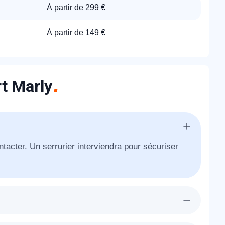
À partir de 299 €
À partir de 149 €
rt Marly
ntacter. Un serrurier interviendra pour sécuriser
ra chez-vous à Le Port Marly dans l'heure pour