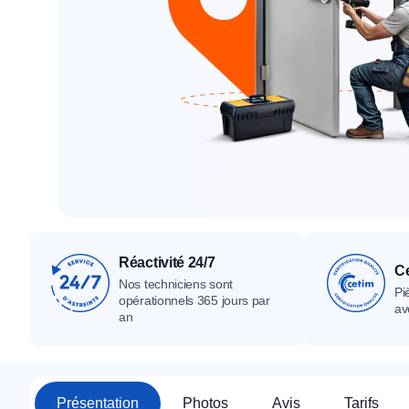
Tous nos produ
Tous nos produits
Tous nos produits
Réactivité 24/7
Ce
Nos techniciens sont
Pi
opérationnels 365 jours par
av
an
Présentation
Photos
Avis
Tarifs