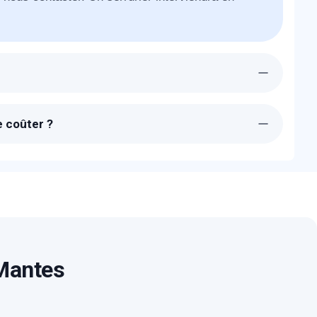
00 sera chez-vous à Arnouville lès Mantes dans
e coûter ?
 sont transparents. Un devis détaillé et gratuit
e blocage.
 Mantes