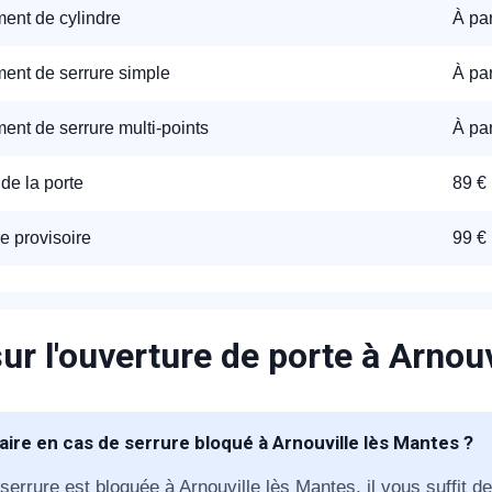
nt de cylindre
À par
nt de serrure simple
À par
nt de serrure multi-points
À par
de la porte
89 €
appel immédiat
e provisoire
99 €
Nous vous remercions pour
votre confiance !
ur l'ouverture de porte à Arnou
aire en cas de serrure bloqué à Arnouville lès Mantes ?
om Prénom
serrure est bloquée à Arnouville lès Mantes, il vous suffit d