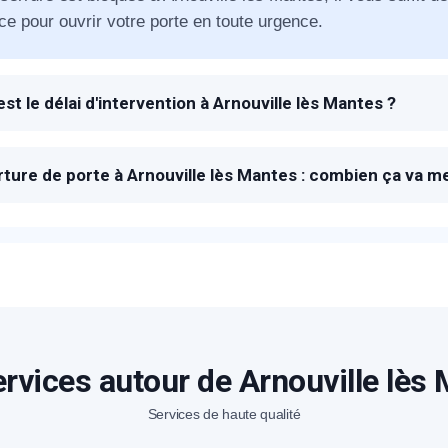
ce pour ouvrir votre porte en toute urgence.
éléphone
+33
est le délai d'intervention à Arnouville lès Mantes ?
 à la réception de votre appel SOS, un technicien METAL 20
ode Postal
re pour vous dépanner et ouvrir votre porte bloquée.
ture de porte à Arnouville lès Mantes : combien ça va m
ix proposés pour l'ouverture de porte à Arnouville lès Mantes
sera proposé sur place en fonction de la marque et le type d
* Champs obligatoires pour traiter votre demande.
Rappelez-moi
rvices autour de Arnouville lès
Services de haute qualité