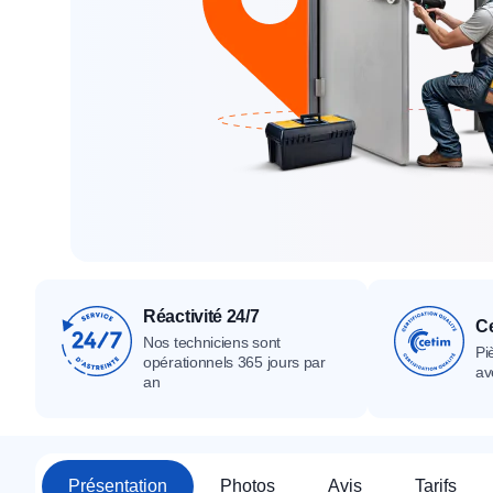
Tous nos produ
Tous nos produits
Tous nos produits
Réactivité 24/7
Ce
Nos techniciens sont
Pi
opérationnels 365 jours par
av
an
Présentation
Photos
Avis
Tarifs