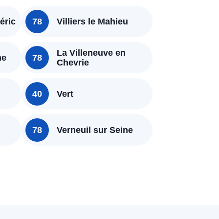
éric
78
Villiers le Mahieu
La Villeneuve en
ne
78
Chevrie
40
Vert
78
Verneuil sur Seine