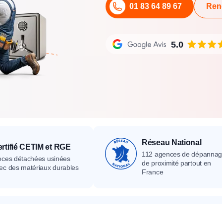
01 83 64 89 67
Ren
its
Catalogue
Devis gratuit
Contact
Catalogue
Devis gratuit
Contact
Catalogue
Devis gratuit
Contact
5.0
Réseau National
rtifié CETIM et RGE
112 agences de dépanna
èces détachées usinées
de proximité partout en
ec des matériaux durables
France