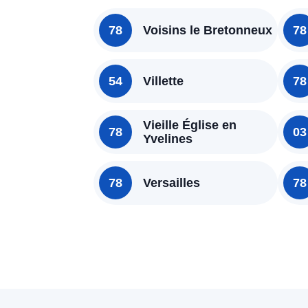
78
Voisins le Bretonneux
78
54
Villette
78
Vieille Église en
78
03
Yvelines
78
Versailles
78