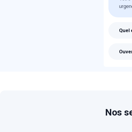
urgen
T
Quel 
Suite
C
l'heu
Ouver
Les pr
vous 
Nos se