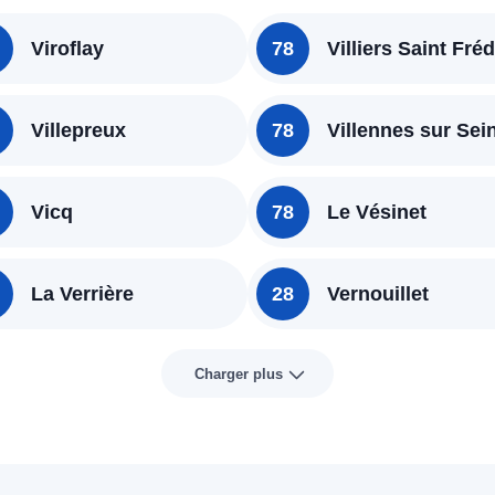
Viroflay
78
Villiers Saint Fréd
Villepreux
78
Villennes sur Sei
Vicq
78
Le Vésinet
La Verrière
28
Vernouillet
Charger plus