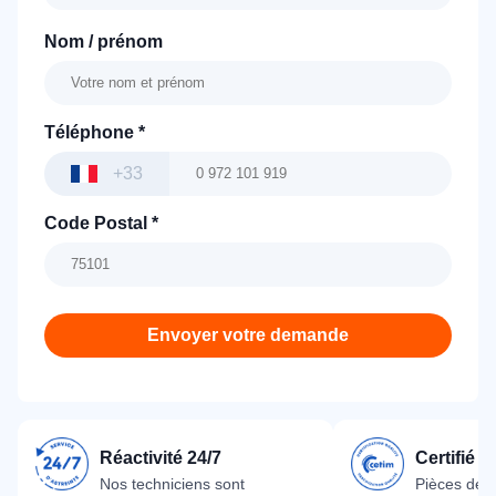
Nom / prénom
Téléphone
*
+33
Code Postal
*
Envoyer votre demande
Réactivité 24/7
Certifié 
Nos techniciens sont
Pièces dét