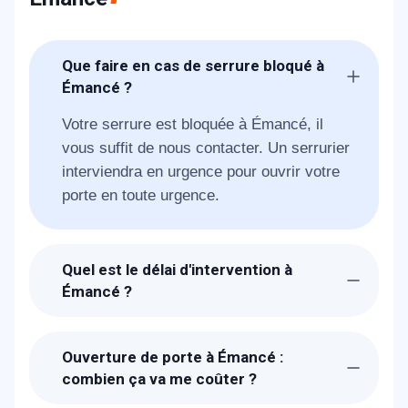
Que faire en cas de serrure bloqué à
Émancé ?
Votre serrure est bloquée à Émancé, il
vous suffit de nous contacter. Un serrurier
interviendra en urgence pour ouvrir votre
porte en toute urgence.
Quel est le délai d'intervention à
Émancé ?
Suite à la réception de votre appel SOS,
un technicien METAL 2000 sera chez-
Ouverture de porte à Émancé :
vous à Émancé dans l'heure pour vous
combien ça va me coûter ?
dépanner et ouvrir votre porte bloquée.
Les prix proposés pour l'ouverture de