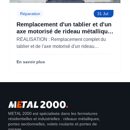
Réparation
31 Jul
Remplacement d'un tablier et d'un
axe motorisé de rideau métallique
pour M'CHADAL (Optical Center)
RÉALISATION : Remplacement complet du
(95)
tablier et de l'axe motorisé d'un rideau
métallique pour M'CHADAL (franchise Optical
Center) (95290).
En savoir plus
METAL 2000 est spécialisée dans les fermetures
résidentielles et industrielles : rideaux métalliques,
portes sectionnelles, volets roulants et portes de
garage.