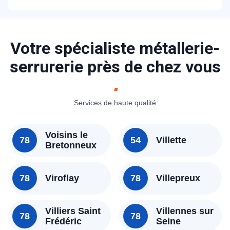
porte à Émancé sont transparents. Un
devis détaillé et gratuit vous sera proposé
sur place en fonction de la marque et le
Votre spécialiste métallerie-
type de blocage.
serrurerie près de chez vous
Services de haute qualité
Voisins le
78
54
Villette
Bretonneux
78
Viroflay
78
Villepreux
Villiers Saint
Villennes sur
78
78
Frédéric
Seine