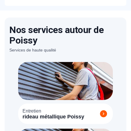
porte à Poissy sont transparents. Un
devis détaillé et gratuit vous sera proposé
sur place en fonction de la marque et le
Nos services autour de
type de blocage.
Poissy
Services de haute qualité
Entretien
rideau métallique Poissy