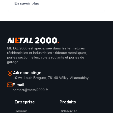
Center) (95290).
En savoir plus
METAL 2000 est spécialisée dans les fermetures
résidentielles et industrielles : rideaux métalliques,
portes sectionnelles, volets roulants et portes de
garage.
Adresse siège
10 Av. Louis Breguet, 78140 Vélizy-Villacoublay
E-mail
contact@metal2000.fr
Entreprise
Produits
Devenir
Rideaux et