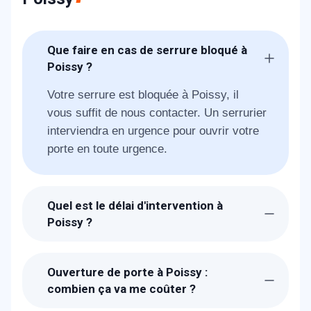
Que faire en cas de serrure bloqué à
Poissy ?
Votre serrure est bloquée à Poissy, il
vous suffit de nous contacter. Un serrurier
interviendra en urgence pour ouvrir votre
porte en toute urgence.
Quel est le délai d'intervention à
Poissy ?
Suite à la réception de votre appel SOS,
un technicien METAL 2000 sera chez-
Ouverture de porte à Poissy :
vous à Poissy dans l'heure pour vous
combien ça va me coûter ?
dépanner et ouvrir votre porte bloquée.
Les prix proposés pour l'ouverture de