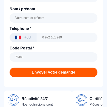
Nom / prénom
Téléphone
*
+33
Code Postal
*
Envoyer votre demande
Réactivité 24/7
Certifié 
Nos techniciens sont
Pièces dét