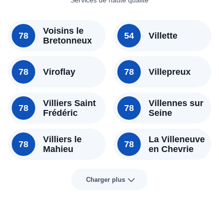
Services de haute qualité
Voisins le
78
54
Villette
Bretonneux
78
Viroflay
78
Villepreux
Villiers Saint
Villennes sur
78
78
Frédéric
Seine
Villiers le
La Villeneuve
78
78
Mahieu
en Chevrie
Charger plus