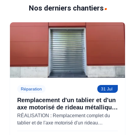
Nos derniers chantiers
Réparation
31 Jul
Remplacement d'un tablier et d'un
axe motorisé de rideau métallique
pour M'CHADAL (Optical Center)
RÉALISATION : Remplacement complet du
(95)
tablier et de l'axe motorisé d'un rideau
métallique pour M'CHADAL (franchise Optical