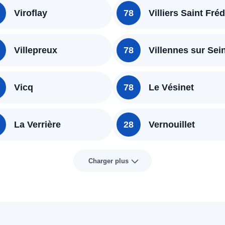
Viroflay
78
Villiers Saint Fréd
Villepreux
78
Villennes sur Sei
Vicq
78
Le Vésinet
La Verrière
28
Vernouillet
Charger plus