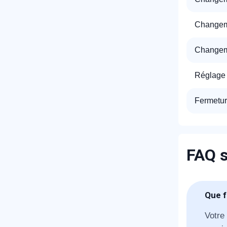
Changeme
Changeme
Réglage 
R
Fermetur
FAQ s
Que f
N
Votre