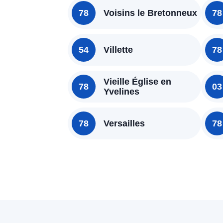
78
Voisins le Bretonneux
78
54
Villette
78
Vieille Église en
78
03
Yvelines
78
Versailles
78