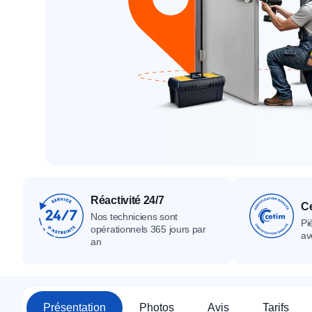
Tous nos produ
Tous nos produits
Tous nos produits
Réactivité 24/7
Ce
Nos techniciens sont
Pi
opérationnels 365 jours par
av
an
Présentation
Photos
Avis
Tarifs