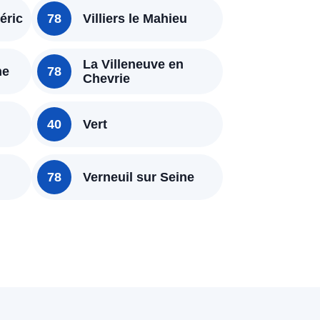
éric
78
Villiers le Mahieu
La Villeneuve en
ne
78
Chevrie
40
Vert
78
Verneuil sur Seine