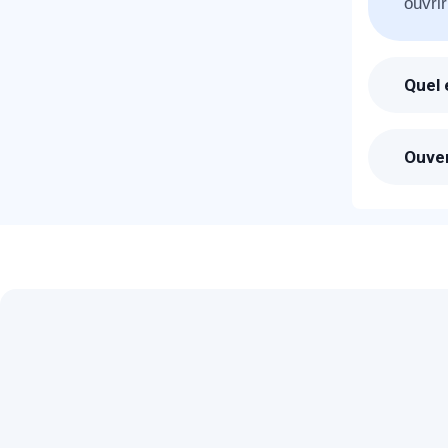
ouvrir
T
Quel 
Suite
vous 
C
Ouver
Les p
propo