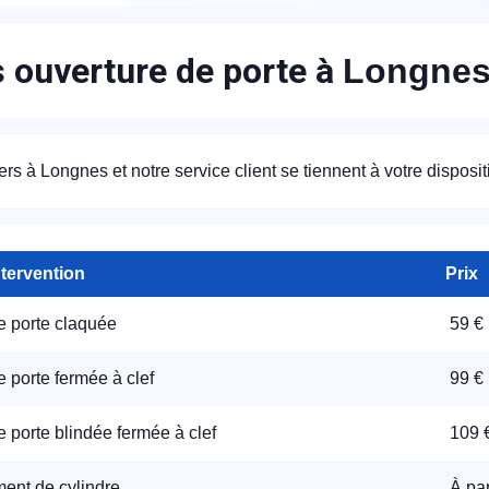
s ouverture de porte à
Longne
ers à Longnes et notre service client se tiennent à votre dispositi
ntervention
Prix
e porte claquée
59 €
 porte fermée à clef
99 €
 porte blindée fermée à clef
109 
nt de cylindre
À par