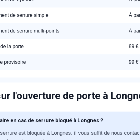
nt de serrure simple
À par
nt de serrure multi-points
À par
de la porte
89 €
appel immédiat
e provisoire
99 €
Nous vous remercions pour
votre confiance !
ur l'ouverture de porte à Longn
aire en cas de serrure bloqué à Longnes ?
om Prénom
 serrure est bloquée à Longnes, il vous suffit de nous contac