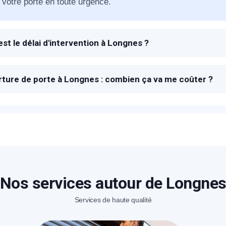
 votre porte en toute urgence.
éléphone
est le délai d'intervention à Longnes ?
+33
 à la réception de votre appel SOS, un technicien METAL 20
dépanner et ouvrir votre porte bloquée.
ode Postal
ture de porte à Longnes : combien ça va me coûter ?
rix proposés pour l'ouverture de porte à Longnes sont transpa
sé sur place en fonction de la marque et le type de blocage.
* Champs obligatoires pour traiter votre demande.
Rappelez-moi
Nos services autour de Longne
Services de haute qualité