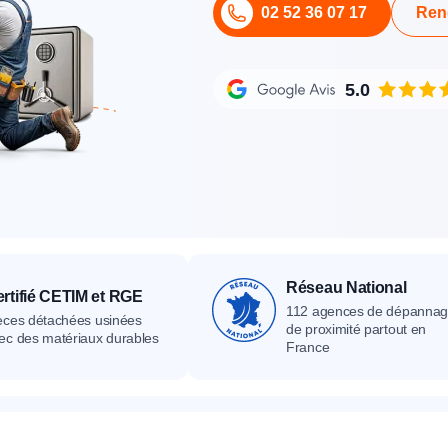
02 52 36 07 17
Ren
its
Catalogue
Devis gratuit
Contact
Catalogue
Devis gratuit
Contact
Catalogue
Devis gratuit
Contact
5.0
Réseau National
rtifié CETIM et RGE
112 agences de dépanna
èces détachées usinées
de proximité partout en
ec des matériaux durables
France