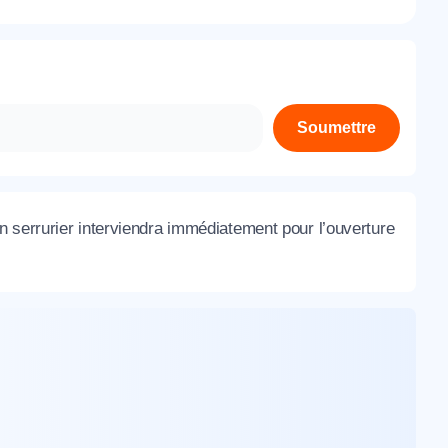
À propos de nous
Contactez-nous
Rejoignez-nous
Soumettre
Nos agences
 serrurier interviendra immédiatement pour l’ouverture