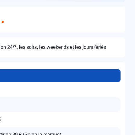
s
on 24/7, les soirs, les weekends et les jours fériés
€
tir de 89 € (Selon la marque)