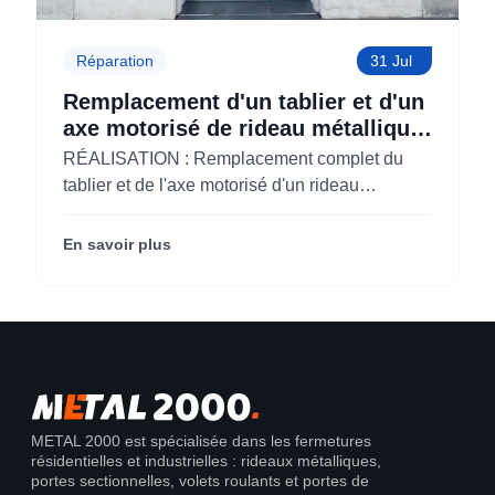
Réparation
31 Jul
Remplacement d'un tablier et d'un
axe motorisé de rideau métallique
pour M'CHADAL (Optical Center)
RÉALISATION : Remplacement complet du
(95)
tablier et de l'axe motorisé d'un rideau
métallique pour M'CHADAL (franchise Optical
Center) (95290).
En savoir plus
METAL 2000 est spécialisée dans les fermetures
résidentielles et industrielles : rideaux métalliques,
portes sectionnelles, volets roulants et portes de