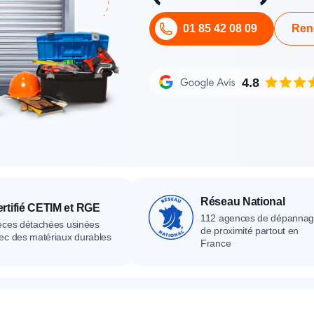
its
Catalogue
Devis gratuit
Contact
Catalogue
Devis gratuit
Contact
01 85 42 08 09
Ren
Catalogue
Devis gratuit
Contact
4.8
Réseau National
rtifié CETIM et RGE
112 agences de dépanna
èces détachées usinées
de proximité partout en
ec des matériaux durables
France