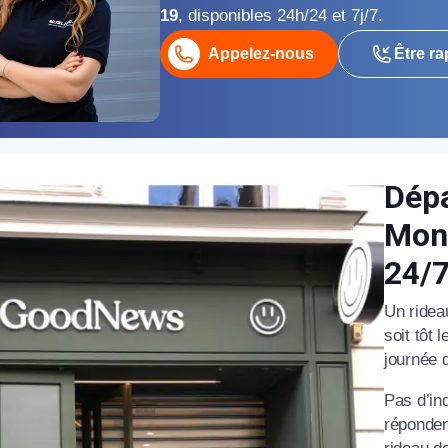
19
, disponibles 24h/24 et 7j/7.
éléphone
Appelez-nous
Être ra
+33
ode Postal
Dépa
Mont
* Champs obligatoires pour traiter votre demande.
24/
Rappelez-moi
Un ridea
soit tôt 
journée 
Pas d’inq
réponden