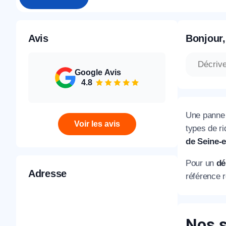
Avis
Bonjour,
Google Avis
4.8
Une panne 
Voir les avis
types de r
de Seine-
Pour un
dé
Adresse
référence r
Nos s