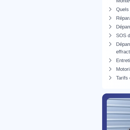
Monté
Quels 
Répara
Dépann
SOS dé
Dépann
effrac
R
Entret
Motori
Tarifs
N