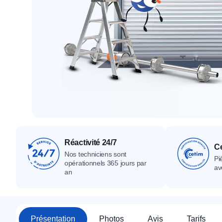
Tous nos produ
Tous nos produits
Tous nos produits
Réactivité 24/7
Ce
Nos techniciens sont
Pi
opérationnels 365 jours par
av
an
Présentation
Photos
Avis
Tarifs