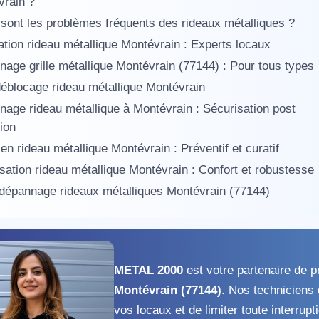
vrain ?
sont les problèmes fréquents des rideaux métalliques ?
tion rideau métallique Montévrain : Experts locaux
age grille métallique Montévrain (77144) : Pour tous types
blocage rideau métallique Montévrain
age rideau métallique à Montévrain : Sécurisation post
tion
appel immédiat
ien rideau métallique Montévrain : Préventif et curatif
sation rideau métallique Montévrain : Confort et robustesse
Nous vous remercions pour
 dépannage rideaux métalliques Montévrain (77144)
votre confiance !
METAL 2000
est votre partenaire de p
Montévrain (77144)
. Nos techniciens 
om Prénom
vos locaux et de limiter toute interrup