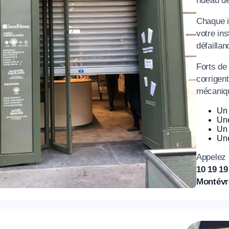
rideau d
Chaque i
votre ins
défaillan
Forts de
corrigen
mécaniqu
Un 
Un
Un 
Une
Appelez
10 19 1
Montévr