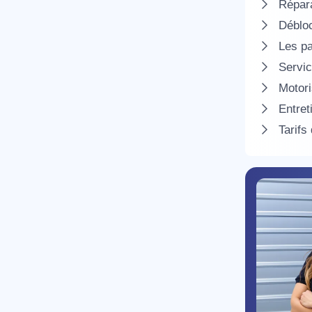
Répara
Débloc
Les pa
Servic
Motori
Entret
Tarifs
R
N