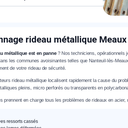
 métalliques, quelles que soient la marque ou
ent pour vous dépanner dans les délais.
fabrication. Trois décennies d’expérience
ier de Collégien dispose en permanence d’un stock
d’identifier l’origine d’un dysfonctionnement sans
 pièces détachées : ressorts de compensation,
emps.
ames, coulisses ou encore sabots anti-
t. Résultat : la plupart des dépannages sont
nage rideau métallique Meaux 
ès la première visite, ce qui réduit les délais
ation et les dépenses inutiles.
au métallique est en panne
? Nos techniciens, opérationnels jo
ans les communes avoisinantes telles que Nanteuil-lès-Meaux, 
ent de votre rideau de sécurité.
eurs rideau métallique localisent rapidement la cause du prob
alliques pleins, micro perforés ou transparents en polycarbon
s prennent en charge tous les problèmes de rideaux en acier,
es ressorts cassés