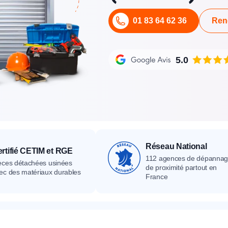
its
Catalogue
Devis gratuit
Contact
Catalogue
Devis gratuit
Contact
01 83 64 62 36
Ren
Catalogue
Devis gratuit
Contact
5.0
Réseau National
rtifié CETIM et RGE
112 agences de dépanna
èces détachées usinées
de proximité partout en
ec des matériaux durables
France