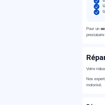
D
U
U
Pour un
se
prestataire
Répar
Votre ridea
Nos experts
motorisé.