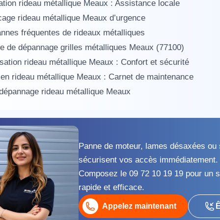
tion rideau métallique Meaux : Assistance locale
age rideau métallique Meaux d’urgence
nnes fréquentes de rideaux métalliques
e de dépannage grilles métalliques Meaux (77100)
sation rideau métallique Meaux : Confort et sécurité
ien rideau métallique Meaux : Carnet de maintenance
 dépannage rideau métallique Meaux
appel immédiat
Nous vous remercions pour
votre confiance !
Panne de moteur, lames désaxées ou 
sécurisent vos accès immédiatement
Composez le 09 72 10 19 19 pour un s
rapide et efficace.
om Prénom
Appelez maintenant
Ê