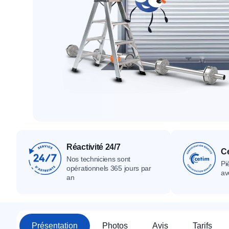
Tous nos produ
Tous nos produits
Tous nos produits
Réactivité 24/7
Ce
Nos techniciens sont
Pi
opérationnels 365 jours par
av
an
Présentation
Photos
Avis
Tarifs