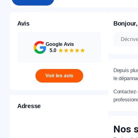
Avis
Bonjour,
Google Avis
5.0
Depuis plu
Voir les avis
le dépannag
Contactez
profession
Adresse
Nos s