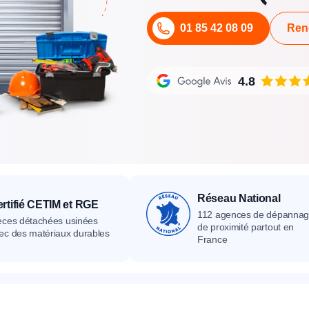
its
Catalogue
Devis gratuit
Contact
Catalogue
Devis gratuit
Contact
01 85 42 08 09
Ren
Catalogue
Devis gratuit
Contact
4.8
Réseau National
rtifié CETIM et RGE
112 agences de dépanna
èces détachées usinées
de proximité partout en
ec des matériaux durables
France