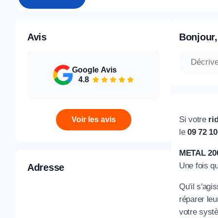
Avis
Bonjour,
Google Avis
4.8
Si votre
rid
Voir les avis
le
09 72 1
METAL 20
Une fois q
Adresse
Qu'il s'ag
réparer le
votre systè