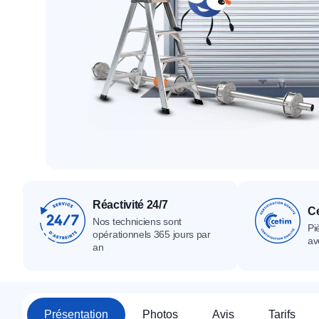
Tous nos produ
Tous nos produits
Tous nos produits
Réactivité 24/7
Ce
Nos techniciens sont
Pi
opérationnels 365 jours par
av
an
Présentation
Photos
Avis
Tarifs