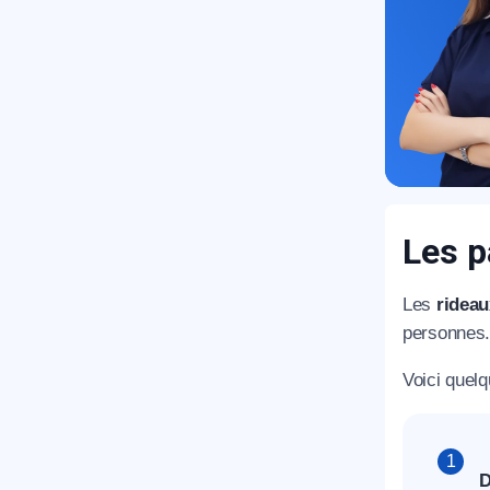
T
C
Les p
Les
rideau
personnes.
Voici quel
D