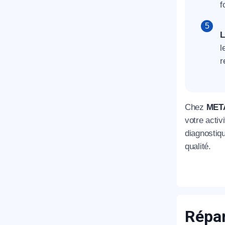
f
L
l
r
Chez
MET
votre activ
diagnostiq
qualité.
Répar