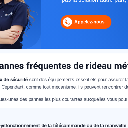
éléphone
Appelez-nous
+33
ode Postal
annes fréquentes de rideau
mé
* Champs obligatoires pour traiter votre demande.
x de sécurité
sont des équipements essentiels pour assurer la 
Rappelez-moi
 Cependant, comme tout mécanisme, ils peuvent rencontrer d
ques-unes des pannes les plus courantes auxquelles vous pourri
ysfonctionnement de la télécommande ou de la manivelle