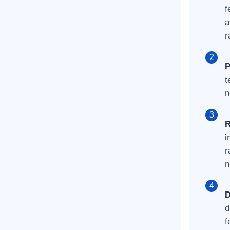
f
a
r
P
t
n
R
i
r
n
D
d
f