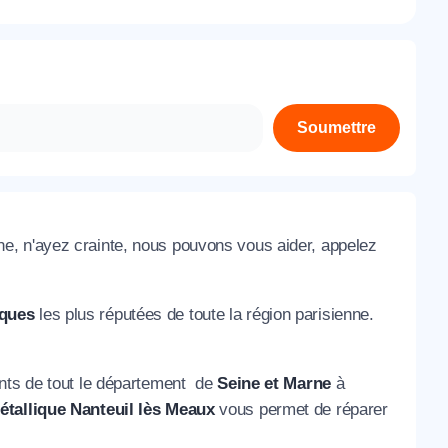
À propos de nous
Contactez-nous
Rejoignez-nous
Soumettre
Nos agences
e, n'ayez crainte, nous pouvons vous aider, appelez
iques
les plus réputées de toute la région parisienne.
ents de tout le département de
Seine et Marne
à
tallique Nanteuil lès Meaux
vous permet de réparer