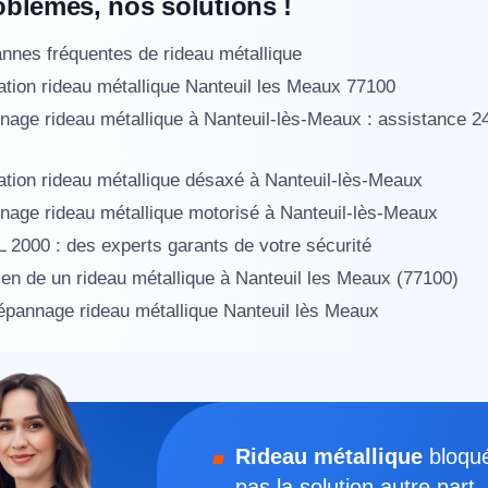
oblèmes, nos solutions !
nnes fréquentes de rideau métallique
tion rideau métallique Nanteuil les Meaux 77100
age rideau métallique à Nanteuil-lès-Meaux : assistance 2
tion rideau métallique désaxé à Nanteuil-lès-Meaux
appel immédiat
age rideau métallique motorisé à Nanteuil-lès-Meaux
2000 : des experts garants de votre sécurité
Nous vous remercions pour
ien de un rideau métallique à Nanteuil les Meaux (77100)
votre confiance !
épannage rideau métallique Nanteuil lès Meaux
om Prénom
Rideau métallique
bloqu
pas la solution autre par