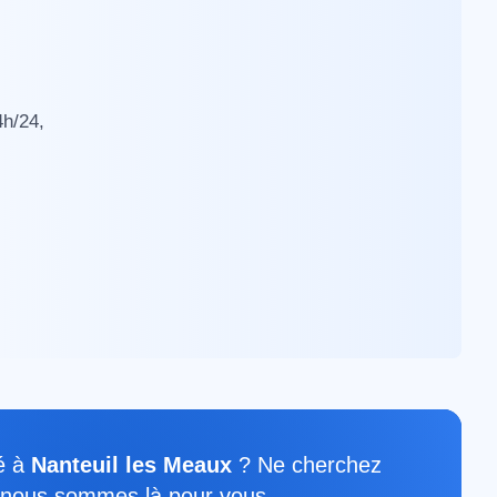
4h/24,
é à
Nanteuil les Meaux
? Ne cherchez
t, nous sommes là pour vous.