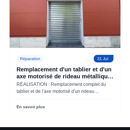
Réparation
31 Jul
Remplacement d'un tablier et d'un
axe motorisé de rideau métallique
pour M'CHADAL (Optical Center)
RÉALISATION : Remplacement complet du
(95)
tablier et de l'axe motorisé d'un rideau
métallique pour M'CHADAL (franchise Optical
Center) (95290).
En savoir plus