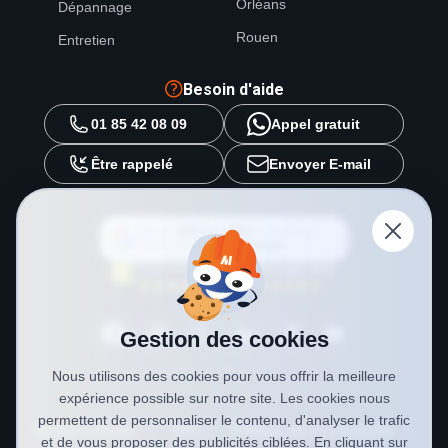
Orléans
Dépannage
Rouen
Entretien
Besoin d'aide
01 85 42 08 09
Appel gratuit
Être rappelé
Envoyer E-mail
Ajouter
METAL 2000
en tant que
source préférée sur
Google
Gestion des cookies
Nous utilisons des cookies pour vous offrir la meilleure
expérience possible sur notre site. Les cookies nous
permettent de personnaliser le contenu, d'analyser le trafic
Mentions légales
CGV
Politique de confidentialité
et de vous proposer des publicités ciblées. En cliquant sur