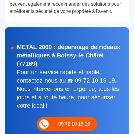
peuvent également recommander des solutions pour
améliorer la sécurité de votre propriété à l'avenir.
METAL 2000 : dépannage de rideaux
métalliques à Boissy-le-Châtel
(77169)
Pour un service rapide et fiable,
contactez-nous au ☎️ 09 72 10 19 19.
Nous intervenons en urgence, tous les
jours et à toute heure, pour sécuriser
votre local !
09 72 10 19 19