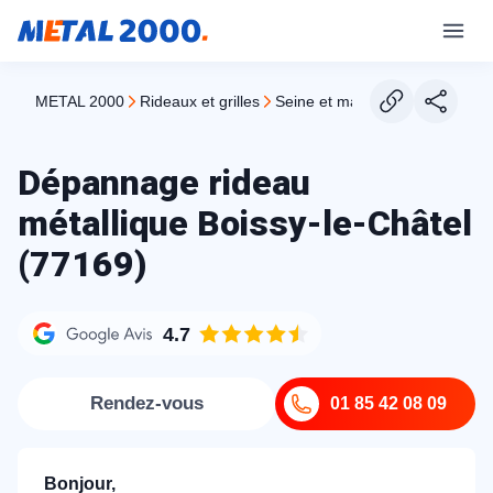
METAL 2000
rideaux et grilles
seine et marne
boissy le chat
Dépannage rideau
métallique Boissy-le-Châtel
(77169)
4.7
Rendez-vous
01 85 42 08 09
Bonjour,