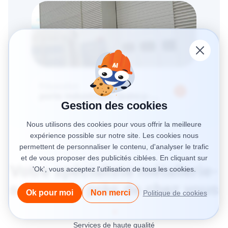
Réparation
porte industrielle Quincy-
Gestion des cookies
Voisins (77860)
Nous utilisons des cookies pour vous offrir la meilleure
expérience possible sur notre site. Les cookies nous
permettent de personnaliser le contenu, d'analyser le trafic
et de vous proposer des publicités ciblées. En cliquant sur
Votre spécialiste métallerie-
'Ok', vous acceptez l'utilisation de tous les cookies.
serrurerie près de chez vous
Ok pour moi
Non merci
Politique de cookies
Services de haute qualité