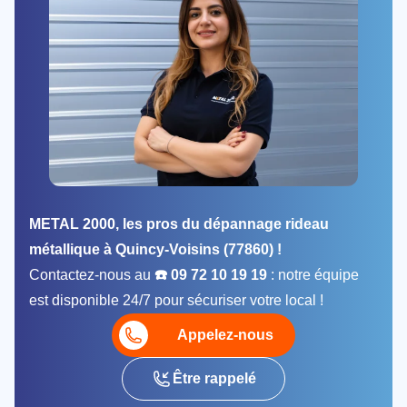
METAL 2000, les pros du dépannage rideau
métallique à Quincy-Voisins (77860) !
Contactez-nous au
☎️ 09 72 10 19 19
: notre équipe
est disponible 24/7 pour sécuriser votre local !
Appelez-nous
Être rappelé