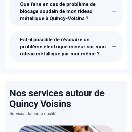
Que faire en cas de problème de
blocage soudain de mon rideau
métallique à Quincy-Voisins ?
Vérifiez d'abord s'il y a des obstructions
physiques dans les rails ou les lames.
Est-il possible de résoudre un
Assurez-vous que le moteur fonctionne
problème électrique mineur sur mon
correctement. Si le problème persiste, il peut
rideau métallique par moi-même ?
s'agir d'une défaillance mécanique ou
électrique nécessitant l'assistance d'un
Vous pouvez d'abord vérifier l'alimentation
professionnel qualifié.
électrique, les disjoncteurs ou fusibles
correspondants. Assurez-vous que la
télécommande ou le système de contrôle
fonctionne correctement. Cependant, pour
Nos services autour de
des problèmes électriques plus complexes,
Quincy Voisins
il est recommandé de faire appel à METAL
2000 pour éviter tout risque de blessure ou
Services de haute qualité
de dommage.