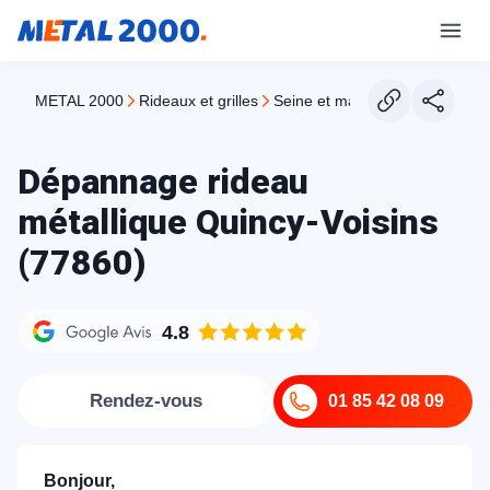
METAL 2000
rideaux et grilles
seine et marne
quincy voisin
Dépannage rideau
métallique Quincy-Voisins
(77860)
4.8
Rendez-vous
01 85 42 08 09
Bonjour,