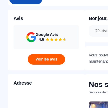
Avis
Bonjour,
Google Avis
4.6
Vous pouve
Voir les avis
maintenance
Nos s
Adresse
Services de h