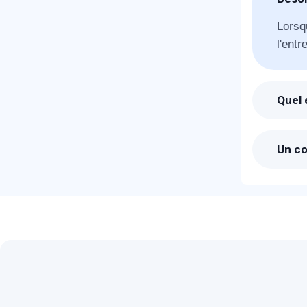
Lorsq
T
l'entr
C
Quel 
Suite
durée 
Un co
Les ta
pas à