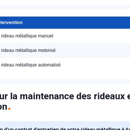
ntervention
n rideau métallique manuel
 rideau métallique motorisé
appel immédiat
n rideau métallique automatisé
Nous vous remercions pour
votre confiance !
ur la maintenance des rideaux e
on
om Prénom
n d'un contrat d'entretien de votre rideau métallique à Av