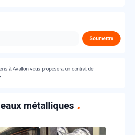
À propos de nous
Contactez-nous
Rejoignez-nous
Soumettre
Nos agences
iens à Avallon vous proposera un contrat de
e.
ideaux métalliques