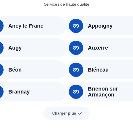
Services de haute qualité
Ancy le Franc
89
Appoigny
Augy
89
Auxerre
Béon
89
Bléneau
Brienon sur
Brannay
89
Armançon
Charger plus