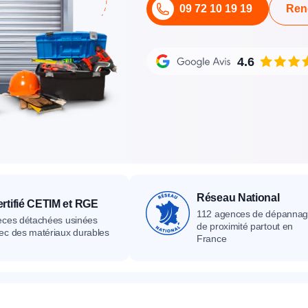
09 72 10 19 19
Ren
its
Catalogue
Devis gratuit
Contact
Catalogue
Devis gratuit
Contact
Catalogue
Devis gratuit
Contact
4.6
Réseau National
rtifié CETIM et RGE
112 agences de dépanna
èces détachées usinées
de proximité partout en
ec des matériaux durables
France