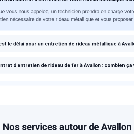
ue vous nous appelez, un technicien prendra en charge votr
éléphone
etien nécessaire de votre rideau métallique et vous proposer 
+33
ode Postal
est le délai pour un entretien de rideau métallique à Avall
 à la réception de votre appel, un technicien de METAL 2000
de l'entretien est de 1H à 3H.
ntrat d'entretien de rideau de fer à Avallon : combien ça
rifs proposés pour un contrant d'entretien de rideau métalliq
* Champs obligatoires pour traiter votre demande.
 nous contacter pour un devis précis.
Rappelez-moi
Nos services autour de Avallon