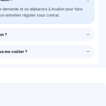
e demande et se déplacera à Avallon pour faire
un entretien régulier sous contrat.
on ?
 sera chez-vous à Avallon dans la journée. La
 va me coûter ?
ue à Avallon sont entre 490 € et 690 € ! N'hésitez