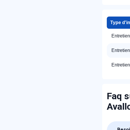
Type d'i
Entretie
Entretien
R
Entretie
Faq s
Avall
N
Besoi