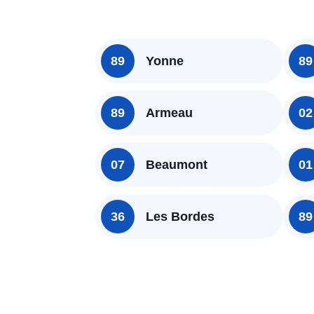
89
Yonne
89
89
Armeau
02
07
Beaumont
01
36
Les Bordes
89