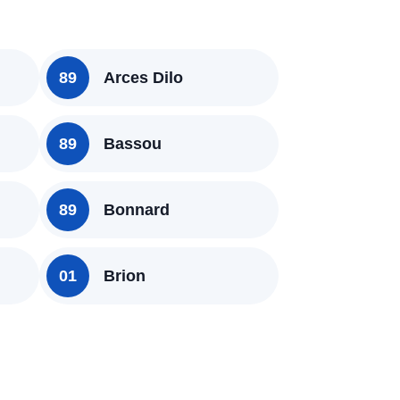
89
Arces Dilo
89
Bassou
89
Bonnard
01
Brion