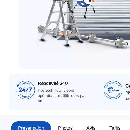
Tous nos produ
Tous nos produits
Tous nos produits
Réactivité 24/7
Ce
Nos techniciens sont
Pi
opérationnels 365 jours par
av
an
Présentation
Photos
Avis
Tarifs