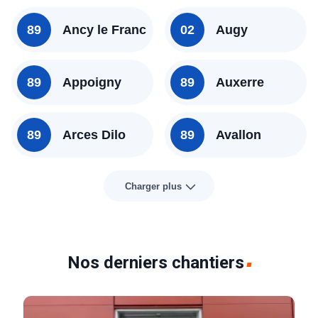
89
Ancy le Franc
02
Augy
89
Appoigny
89
Auxerre
89
Arces Dilo
89
Avallon
Charger plus
Nos derniers chantiers