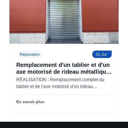
Réparation
31 Jul
Remplacement d'un tablier et d'un
axe motorisé de rideau métallique
pour M'CHADAL (Optical Center)
RÉALISATION : Remplacement complet du
(95)
tablier et de l'axe motorisé d'un rideau
métallique pour M'CHADAL (franchise Optical
Center) (95290).
En savoir plus