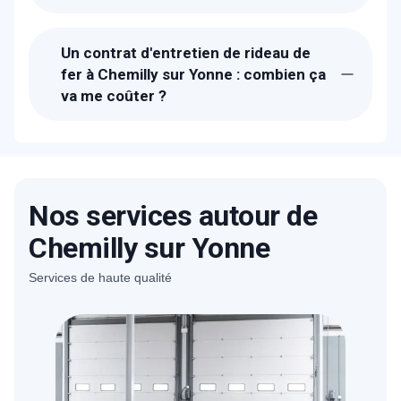
Suite à la réception de votre appel, un
technicien de METAL 2000 sera chez-
Un contrat d'entretien de rideau de
vous à Chemilly sur Yonne dans la
fer à Chemilly sur Yonne : combien ça
journée. La durée de l'entretien est de 1H
va me coûter ?
à 3H.
Les tarifs proposés pour un contrant
d'entretien de rideau métallique à Chemilly
sur Yonne sont entre 490 € et 690 € !
N'hésitez pas à nous contacter pour un
Nos services autour de
devis précis.
Chemilly sur Yonne
Services de haute qualité