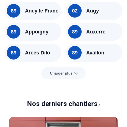
89
Ancy le Franc
02
Augy
89
Appoigny
89
Auxerre
89
Arces Dilo
89
Avallon
Charger plus
Nos derniers chantiers