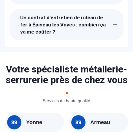
Suite à la réception de votre appel, un
technicien de METAL 2000 sera chez-
Un contrat d'entretien de rideau de
vous à Épineau les Voves dans la
fer à Épineau les Voves : combien ça
journée. La durée de l'entretien est de 1H
va me coûter ?
à 3H.
Les tarifs proposés pour un contrant
d'entretien de rideau métallique à Épineau
les Voves sont entre 490 € et 690 € !
N'hésitez pas à nous contacter pour un
Votre spécialiste métallerie-
devis précis.
serrurerie près de chez vous
Services de haute qualité
89
Yonne
89
Armeau