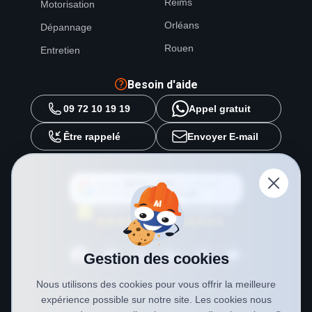
Reims
Motorisation
Orléans
Dépannage
Rouen
Entretien
Besoin d'aide
09 72 10 19 19
Appel gratuit
Être rappelé
Envoyer E-mail
Ajouter
METAL 2000
en tant que
source préférée sur
Google
Gestion des cookies
Nous utilisons des cookies pour vous offrir la meilleure
expérience possible sur notre site. Les cookies nous