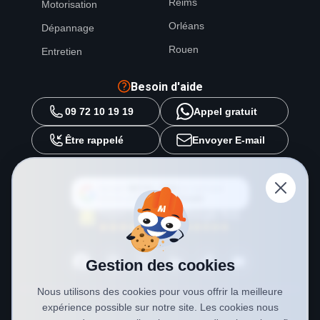
Reims
Motorisation
Orléans
Dépannage
Rouen
Entretien
Besoin d'aide
09 72 10 19 19
Appel gratuit
Être rappelé
Envoyer E-mail
Ajouter
METAL 2000
en tant que
source préférée sur
Google
Gestion des cookies
Nous utilisons des cookies pour vous offrir la meilleure
expérience possible sur notre site. Les cookies nous