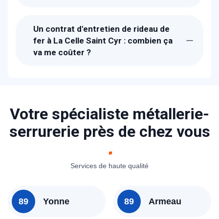
Suite à la réception de votre appel, un
technicien de METAL 2000 sera chez-
Un contrat d'entretien de rideau de
vous à La Celle Saint Cyr dans la journée.
fer à La Celle Saint Cyr : combien ça
La durée de l'entretien est de 1H à 3H.
va me coûter ?
Les tarifs proposés pour un contrant
d'entretien de rideau métallique à La Celle
Saint Cyr sont entre 490 € et 690 € !
N'hésitez pas à nous contacter pour un
Votre spécialiste métallerie-
devis précis.
serrurerie près de chez vous
Services de haute qualité
89
Yonne
89
Armeau