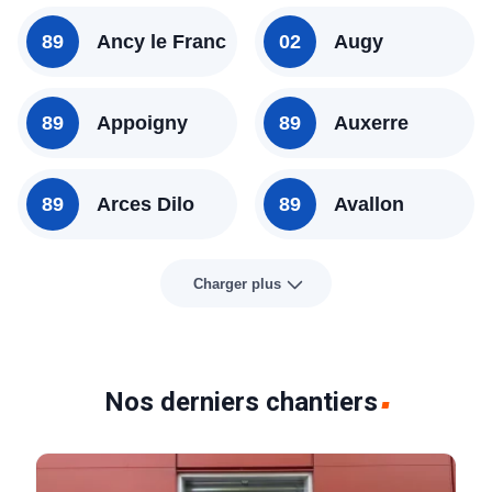
89
Ancy le Franc
02
Augy
89
Appoigny
89
Auxerre
89
Arces Dilo
89
Avallon
Charger plus
Nos derniers chantiers