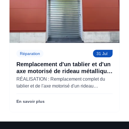
Réparation
31 Jul
Remplacement d'un tablier et d'un
axe motorisé de rideau métallique
pour M'CHADAL (Optical Center)
RÉALISATION : Remplacement complet du
(95)
tablier et de l'axe motorisé d'un rideau
métallique pour M'CHADAL (franchise Optical
Center) (95290).
En savoir plus