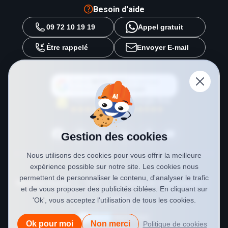
Besoin d'aide
09 72 10 19 19
Appel gratuit
Être rappelé
Envoyer E-mail
Ajouter
METAL 2000
en tant que
source préférée sur
Google
Gestion des cookies
Nous utilisons des cookies pour vous offrir la meilleure
expérience possible sur notre site. Les cookies nous
permettent de personnaliser le contenu, d'analyser le trafic
Mentions légales
CGV
Politique de confidentialité
et de vous proposer des publicités ciblées. En cliquant sur
Cookies
'Ok', vous acceptez l'utilisation de tous les cookies.
Ok pour moi
Non merci
Politique de cookies