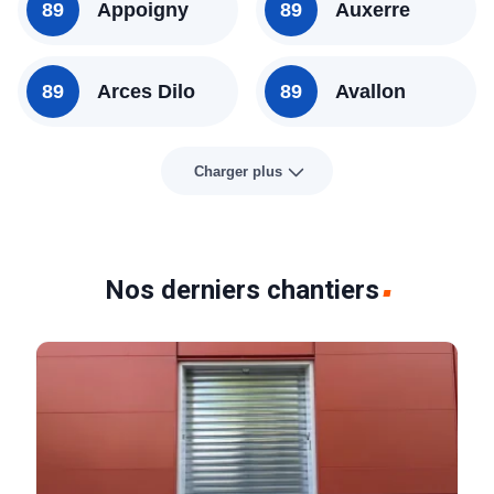
89
Appoigny
89
Auxerre
89
Arces Dilo
89
Avallon
Charger plus
Nos derniers chantiers