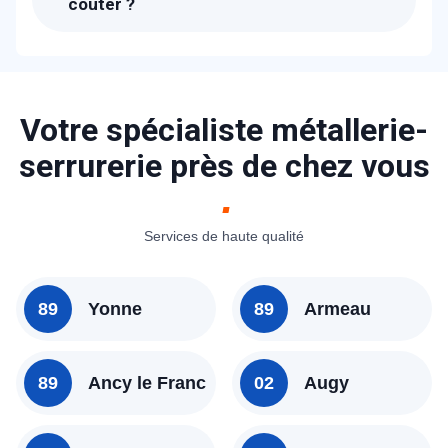
coûter ?
Les tarifs proposés pour un contrant
d'entretien de rideau métallique à
Chichery sont entre 490 € et 690 € !
N'hésitez pas à nous contacter pour un
Votre spécialiste métallerie-
devis précis.
serrurerie près de chez vous
Services de haute qualité
89
Yonne
89
Armeau
89
Ancy le Franc
02
Augy