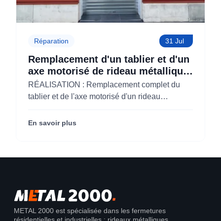
Réparation
31 Jul
Remplacement d'un tablier et d'un
axe motorisé de rideau métallique
pour M'CHADAL (Optical Center)
RÉALISATION : Remplacement complet du
(95)
tablier et de l'axe motorisé d'un rideau
métallique pour M'CHADAL (franchise Optical
Center) (95290).
En savoir plus
METAL 2000 est spécialisée dans les fermetures
résidentielles et industrielles : rideaux métalliques,