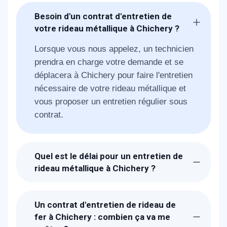
Besoin d'un contrat d'entretien de
votre rideau métallique à Chichery ?
Lorsque vous nous appelez, un technicien
prendra en charge votre demande et se
déplacera à Chichery pour faire l'entretien
nécessaire de votre rideau métallique et
vous proposer un entretien régulier sous
contrat.
Quel est le délai pour un entretien de
rideau métallique à Chichery ?
Suite à la réception de votre appel, un
technicien de METAL 2000 sera chez-
Un contrat d'entretien de rideau de
vous à Chichery dans la journée. La durée
fer à Chichery : combien ça va me
de l'entretien est de 1H à 3H.