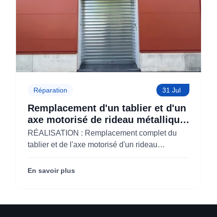
Réparation
31 Jul
Remplacement d'un tablier et d'un
axe motorisé de rideau métallique
pour M'CHADAL (Optical Center)
RÉALISATION : Remplacement complet du
(95)
tablier et de l'axe motorisé d'un rideau
métallique pour M'CHADAL (franchise Optical
Center) (95290).
En savoir plus