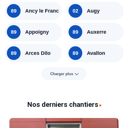
89
Ancy le Franc
02
Augy
89
Appoigny
89
Auxerre
89
Arces Dilo
89
Avallon
Charger plus
Nos derniers chantiers