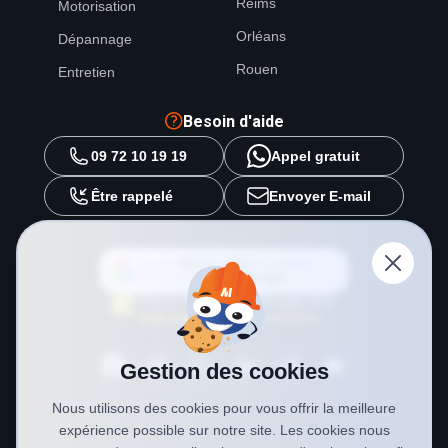
Reims
Motorisation
Orléans
Dépannage
Rouen
Entretien
Besoin d'aide
09 72 10 19 19
Appel gratuit
Être rappelé
Envoyer E-mail
Ajouter
METAL 2000
en tant que
source préférée sur
Google
Gestion des cookies
Nous utilisons des cookies pour vous offrir la meilleure
expérience possible sur notre site. Les cookies nous