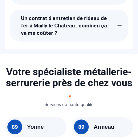
Suite à la réception de votre appel, un
technicien de METAL 2000 sera chez-
Un contrat d'entretien de rideau de
vous à Mailly le Château dans la journée.
fer à Mailly le Château : combien ça
La durée de l'entretien est de 1H à 3H.
va me coûter ?
Les tarifs proposés pour un contrant
d'entretien de rideau métallique à Mailly le
Château sont entre 490 € et 690 € !
N'hésitez pas à nous contacter pour un
Votre spécialiste métallerie-
devis précis.
serrurerie près de chez vous
Services de haute qualité
89
Yonne
89
Armeau