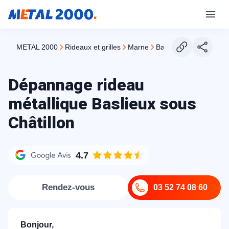
METAL 2000
rideaux et grilles
marne
baslieux sous chatillon
Dépannage rideau
métallique Baslieux sous
Châtillon
4.7
Rendez-vous
03 52 74 08 60
Bonjour,