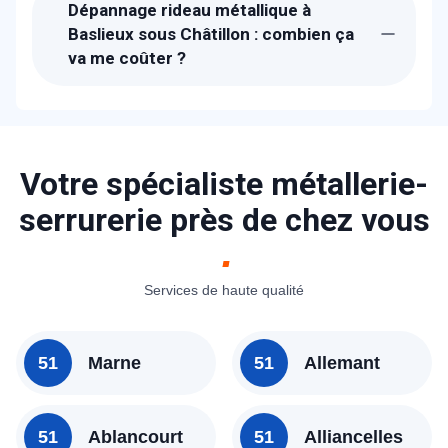
Dépannage rideau métallique à
vous à Baslieux sous Châtillon dans
Baslieux sous Châtillon : combien ça
l'heure pour vous dépanner.
va me coûter ?
Les prix proposés pour le dépannage
rideau métallique à Baslieux sous
Châtillon sont bien étudiés. Un devis
détaillé et gratuit vous sera proposé sur
Votre spécialiste métallerie-
place après avoir diagnostiqué la panne.
serrurerie près de chez vous
N'hésitez pas à consulter nos tarifs ou à
nous contacter pour avoir un idée.
Services de haute qualité
51
Marne
51
Allemant
51
Ablancourt
51
Alliancelles