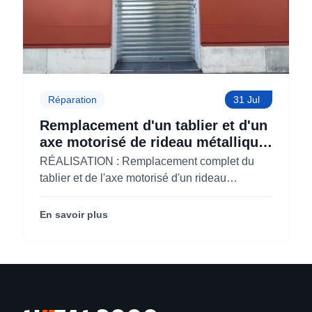
Réparation
31 Jul
Remplacement d'un tablier et d'un
axe motorisé de rideau métallique
pour M'CHADAL (Optical Center)
RÉALISATION : Remplacement complet du
(95)
tablier et de l'axe motorisé d'un rideau
métallique pour M'CHADAL (franchise Optical
Center) (95290).
En savoir plus