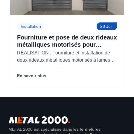
Installation
28 Jul
Fourniture et pose de deux rideaux
métalliques motorisés pour
KOLAM à Paris 3 (75)
RÉALISATION : Fourniture et installation de
deux rideaux métalliques motorisés à lames
micro-perforées pour KOLAM à Paris 3e
(75003).
En savoir plus
METAL 2000 est spécialisée dans les fermetures