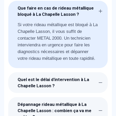
Que faire en cas de rideau métallique
bloqué à La Chapelle Lasson ?
Si votre rideau métallique est bloqué à La
Chapelle Lasson, il vous suffit de
contacter METAL 2000. Un technicien
interviendra en urgence pour faire les
diagnostics nécessaires et dépanner
votre rideau métallique en toute rapidité.
Quel est le délai d'intervention à La
Chapelle Lasson ?
Suite à la réception de votre demande, les
techniciens de METAL 2000 seront chez-
Dépannage rideau métallique à La
vous à La Chapelle Lasson dans l'heure
Chapelle Lasson : combien ça va me
pour vous dépanner.