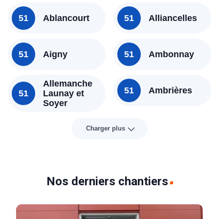
51
Ablancourt
51
Alliancelles
51
Aigny
51
Ambonnay
Allemanche
51
Ambrières
51
Launay et
Soyer
Charger plus
Nos derniers chantiers