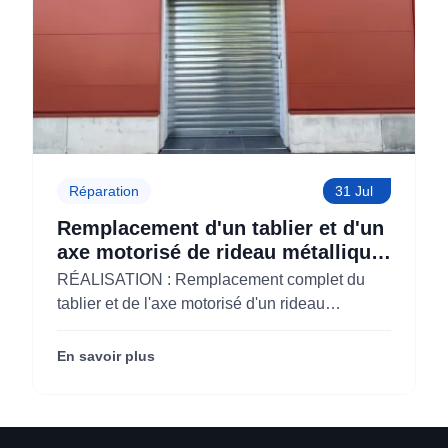
Réparation
31 Jul
Remplacement d'un tablier et d'un
axe motorisé de rideau métallique
pour M'CHADAL (Optical Center)
RÉALISATION : Remplacement complet du
(95)
tablier et de l'axe motorisé d'un rideau
métallique pour M'CHADAL (franchise Optical
Center) (95290).
En savoir plus