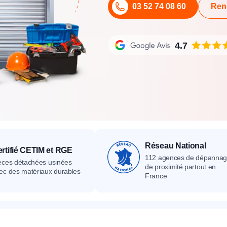
03 52 74 08 60
Ren
its
Catalogue
Devis gratuit
Contact
Catalogue
Devis gratuit
Contact
Catalogue
Devis gratuit
Contact
4.7
Réseau National
rtifié CETIM et RGE
112 agences de dépanna
èces détachées usinées
de proximité partout en
ec des matériaux durables
France