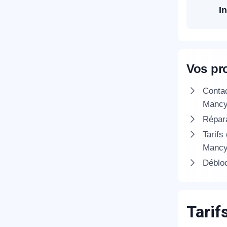
In
T
Vos pr
C
Conta
Manc
Répara
Tarifs
Manc
Débloc
Tarif