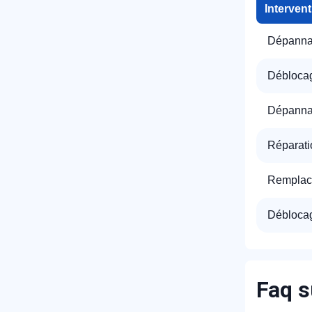
Interven
Dépannag
Déblocag
Dépannag
Réparati
Remplac
Déblocag
Faq s