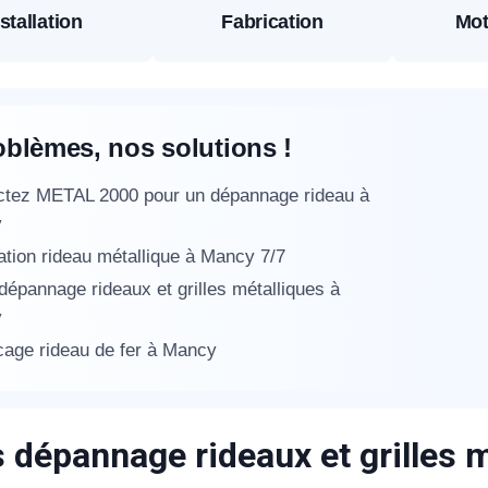
stallation
Fabrication
Mot
éléphone
+33
oblèmes, nos solutions !
ode Postal
ctez METAL 2000 pour un dépannage rideau à
y
tion rideau métallique à Mancy 7/7
* Champs obligatoires pour traiter votre demande.
 dépannage rideaux et grilles métalliques à
Rappelez-moi
y
age rideau de fer à Mancy
s dépannage rideaux et grilles 