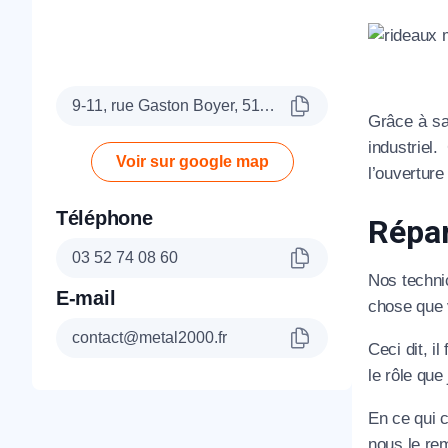
9-11, rue Gaston Boyer, 51100 Reims
Grâce à sa
industriel
Voir sur google map
l’ouvertur
Téléphone
Répar
03 52 74 08 60
Nos technic
E-mail
chose que v
contact@metal2000.fr
Ceci dit, i
le rôle que
En ce qui c
nous le rem