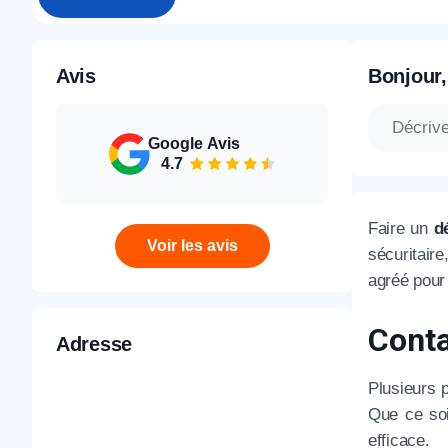
Avis
Bonjour,
Google Avis
4.7
Faire un
d
Voir les avis
sécuritair
agréé pour 
Conta
Adresse
Plusieurs 
Que ce soi
efficace.