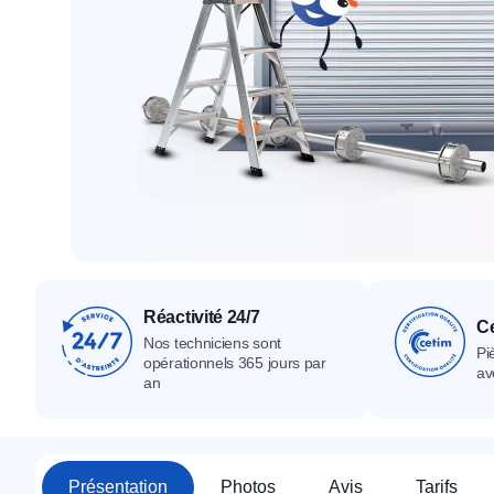
Tous nos produ
Tous nos produits
Tous nos produits
Réactivité 24/7
Ce
Nos techniciens sont
Pi
opérationnels 365 jours par
av
an
Présentation
Photos
Avis
Tarifs