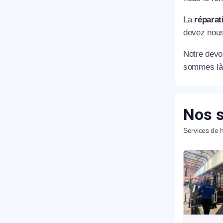
La
réparat
devez nous
Notre devoi
sommes là 
R
Nos s
Services de h
N