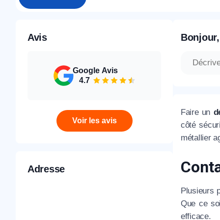
Avis
Bonjour,
Google Avis
4.7
Faire un
d
Voir les avis
côté sécur
métallier a
Conta
Adresse
Plusieurs 
Que ce soi
efficace.