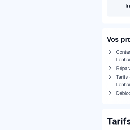
In
T
Vos pr
C
Conta
Lenha
Répara
Tarifs
Lenha
Débloc
Tarif