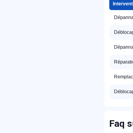
Interven
Dépannag
Déblocag
Dépannag
Réparati
Remplac
Déblocag
Faq s