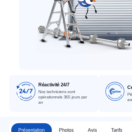
Tous nos produ
Tous nos produits
Tous nos produits
Réactivité 24/7
Ce
Nos techniciens sont
Pi
opérationnels 365 jours par
av
an
Présentation
Photos
Avis
Tarifs