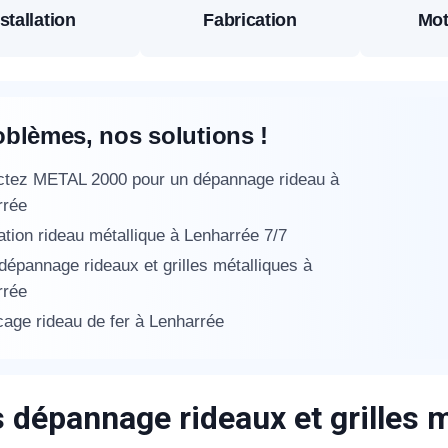
stallation
Fabrication
Mot
éléphone
+33
oblèmes, nos solutions !
ode Postal
ctez METAL 2000 pour un dépannage rideau à
rrée
tion rideau métallique à Lenharrée 7/7
* Champs obligatoires pour traiter votre demande.
 dépannage rideaux et grilles métalliques à
Rappelez-moi
rrée
age rideau de fer à Lenharrée
s dépannage rideaux et grilles 