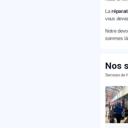
La
réparat
vous devez
Notre devoi
sommes là 
R
Nos s
Services de h
N