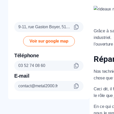
9-11, rue Gaston Boyer, 51100 Reims
Grâce à sa
industriel
Voir sur google map
l’ouvertur
Téléphone
Répar
03 52 74 08 60
Nos technic
E-mail
chose que v
contact@metal2000.fr
Ceci dit, i
le rôle que
En ce qui c
nous le rem