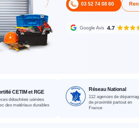
03 52 74 08 60
Ren
its
Catalogue
Devis gratuit
Contact
Catalogue
Devis gratuit
Contact
Catalogue
Devis gratuit
Contact
4.7
Réseau National
rtifié CETIM et RGE
112 agences de dépanna
èces détachées usinées
de proximité partout en
ec des matériaux durables
France