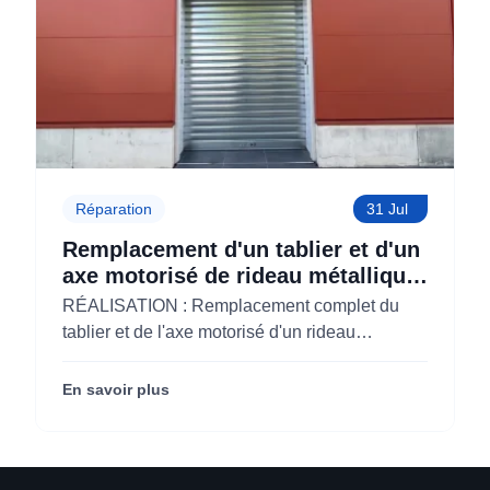
Réparation
31 Jul
Remplacement d'un tablier et d'un
axe motorisé de rideau métallique
pour M'CHADAL (Optical Center)
RÉALISATION : Remplacement complet du
(95)
tablier et de l'axe motorisé d'un rideau
métallique pour M'CHADAL (franchise Optical
Center) (95290).
En savoir plus