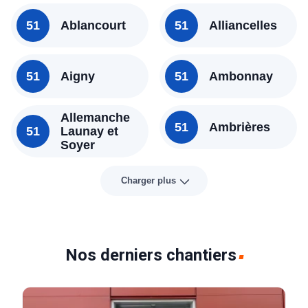
51
Ablancourt
51
Alliancelles
51
Aigny
51
Ambonnay
Allemanche
51
Ambrières
51
Launay et
Soyer
Charger plus
Nos derniers chantiers