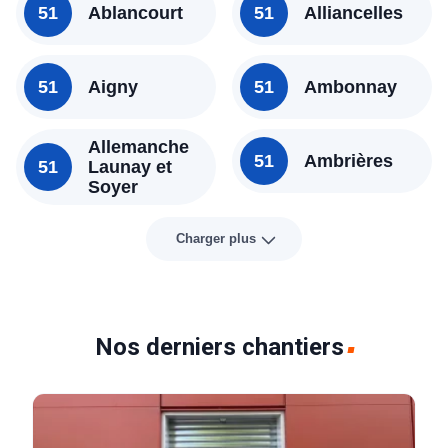
51
Ablancourt
51
Alliancelles
51
Aigny
51
Ambonnay
Allemanche
51
Ambrières
51
Launay et
Soyer
Charger plus
Nos derniers chantiers