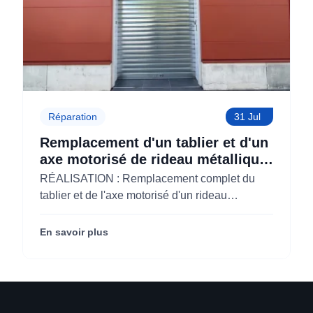
Réparation
31 Jul
Remplacement d'un tablier et d'un
axe motorisé de rideau métallique
pour M'CHADAL (Optical Center)
RÉALISATION : Remplacement complet du
(95)
tablier et de l'axe motorisé d'un rideau
métallique pour M'CHADAL (franchise Optical
Center) (95290).
En savoir plus