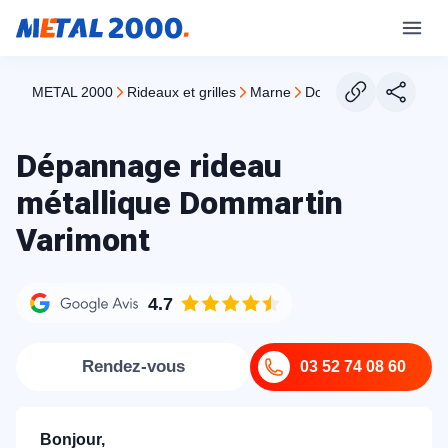
METAL 2000
rideaux et grilles
marne
dommartin varimont
Dépannage rideau
métallique Dommartin
Varimont
4.7
Rendez-vous
03 52 74 08 60
Bonjour,