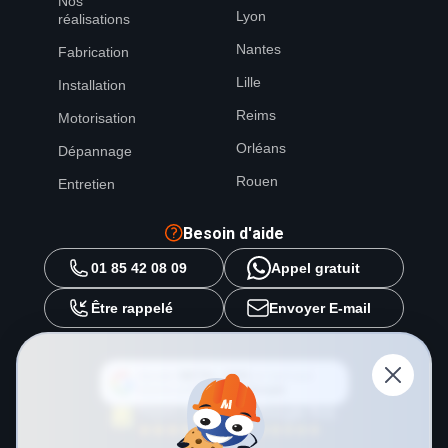
Nos
Lyon
réalisations
Nantes
Fabrication
Lille
Installation
Reims
Motorisation
Orléans
Dépannage
Rouen
Entretien
Besoin d'aide
01 85 42 08 09
Appel gratuit
Être rappelé
Envoyer E-mail
Ajouter
METAL 2000
en tant que
source préférée sur
Google