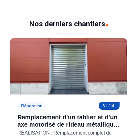
Nos derniers chantiers
Réparation
31 Jul
Remplacement d'un tablier et d'un
axe motorisé de rideau métallique
pour M'CHADAL (Optical Center)
RÉALISATION : Remplacement complet du