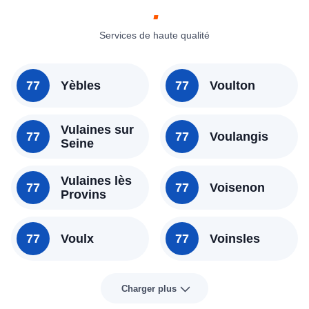
Services de haute qualité
77
Yèbles
77
Voulton
Vulaines sur
77
77
Voulangis
Seine
Vulaines lès
77
77
Voisenon
Provins
77
Voulx
77
Voinsles
Charger plus