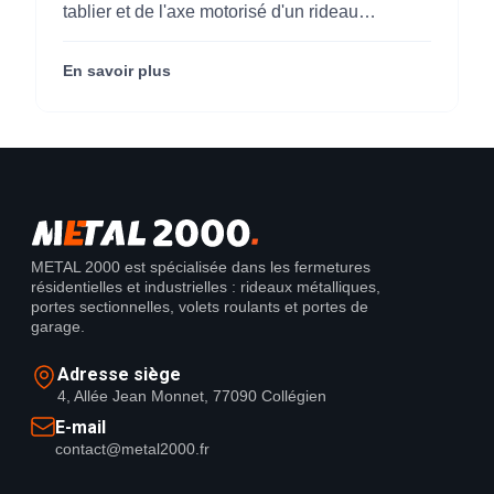
(95)
tablier et de l'axe motorisé d'un rideau
métallique pour M'CHADAL (franchise Optical
Center) (95290).
En savoir plus
METAL 2000 est spécialisée dans les fermetures
résidentielles et industrielles : rideaux métalliques,
portes sectionnelles, volets roulants et portes de
garage.
Adresse siège
4, Allée Jean Monnet, 77090 Collégien
E-mail
contact@metal2000.fr