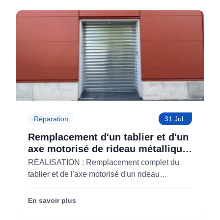
Réparation
31 Jul
Remplacement d'un tablier et d'un
axe motorisé de rideau métallique
pour M'CHADAL (Optical Center)
RÉALISATION : Remplacement complet du
(95)
tablier et de l'axe motorisé d'un rideau
métallique pour M'CHADAL (franchise Optical
Center) (95290).
En savoir plus