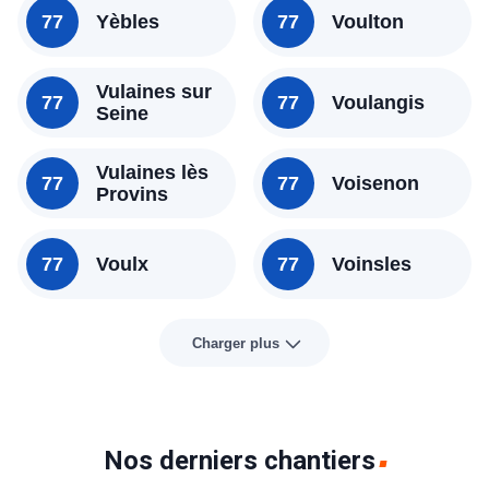
77
Yèbles
77
Voulton
Vulaines sur
77
77
Voulangis
Seine
Vulaines lès
77
77
Voisenon
Provins
77
Voulx
77
Voinsles
Charger plus
Nos derniers chantiers