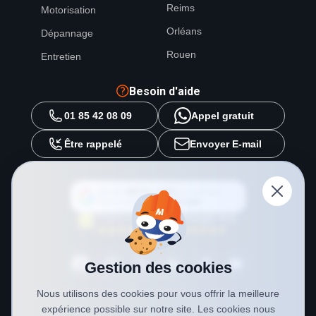
Reims
Motorisation
Orléans
Dépannage
Rouen
Entretien
Besoin d'aide
01 85 42 08 09
Appel gratuit
Être rappelé
Envoyer E-mail
Ajouter
METAL 2000
en tant que
source préférée sur
Google
Gestion des cookies
Nous utilisons des cookies pour vous offrir la meilleure
expérience possible sur notre site. Les cookies nous