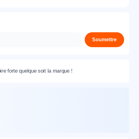
À propos de nous
Contactez-nous
Rejoignez-nous
Soumettre
Nos agences
re forte quelque soit la marque !