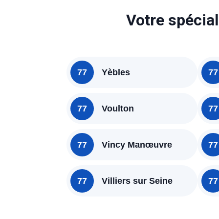
Votre spécial
77
Yèbles
77
77
Voulton
77
77
Vincy Manœuvre
77
77
Villiers sur Seine
77