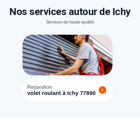
Nos services autour de Ichy
éléphone
Services de haute qualité
+33
ode Postal
* Champs obligatoires pour traiter votre demande.
Reparation
Rappelez-moi
volet roulant à Ichy 77890