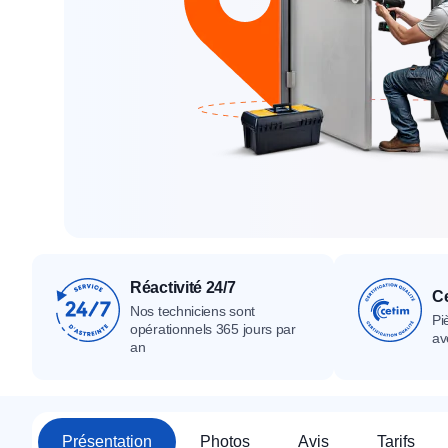
Tous nos produ
Tous nos produits
Tous nos produits
Réactivité 24/7
Ce
Nos techniciens sont
Pi
opérationnels 365 jours par
av
an
Présentation
Photos
Avis
Tarifs