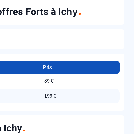
offres Forts à
Ichy
Prix
89 €
199 €
à Ichy