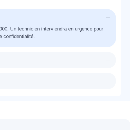
2000. Un technicien interviendra en urgence pour
e confidentialité.
ra chez-vous à Ichy dans l'heure pour vous ouvrir
bien étudiés. Un devis détaillé et gratuit vous
essaire et la technique qui sera suivi.