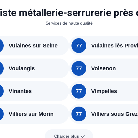
iste métallerie-serrurerie près
Services de haute qualité
Vulaines sur Seine
77
Vulaines lès Prov
Voulangis
77
Voisenon
Vinantes
77
Vimpelles
Villiers sur Morin
77
Villiers sous Grez
Charger plus