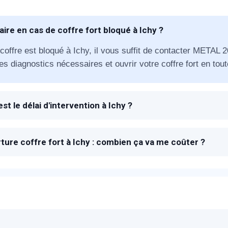
aire en cas de coffre fort bloqué à Ichy ?
 coffre est bloqué à Ichy, il vous suffit de contacter METAL 
les diagnostics nécessaires et ouvrir votre coffre fort en tout
appel immédiat
est le délai d'intervention à Ichy ?
 à la réception de votre appel, un technicien METAL 2000 se
Nous vous remercions pour
coffre fort.
ture coffre fort à Ichy : combien ça va me coûter ?
votre confiance !
ix proposés pour l'ouverture de votre coffre fort à Ichy sont 
proposé sur place après avoir estimé la charge du travail néc
om Prénom