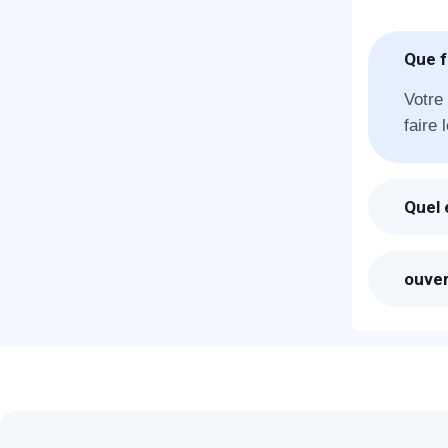
Que f
Votre
faire 
R
Quel 
Suite
votre 
ouver
Les pr
sera 
N