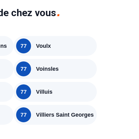
 de chez vous
ins
77
Voulx
77
Voinsles
77
Villuis
77
Villiers Saint Georges