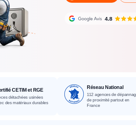
its
Catalogue
Devis gratuit
Contact
Catalogue
Devis gratuit
Contact
Catalogue
Devis gratuit
Contact
4.8
Réseau National
rtifié CETIM et RGE
112 agences de dépanna
èces détachées usinées
de proximité partout en
ec des matériaux durables
France