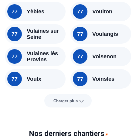
77
Yèbles
77
Voulton
Vulaines sur
77
77
Voulangis
Seine
Vulaines lès
77
77
Voisenon
Provins
77
Voulx
77
Voinsles
Charger plus
Nos derniers chantiers