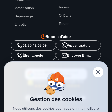
Reims
Motorisation
Orléans
Dépannage
Rouen
Entretien
Besoin d'aide
01 85 42 08 09
Appel gratuit
Être rappelé
Envoyer E-mail
Ajouter
METAL 2000
en tant que
source préférée sur
Google
Gestion des cookies
Nous utilisons des cookies pour vous offrir la meilleure