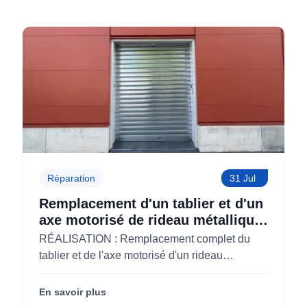
Réparation
31 Jul
Remplacement d'un tablier et d'un
axe motorisé de rideau métallique
pour M'CHADAL (Optical Center)
RÉALISATION : Remplacement complet du
(95)
tablier et de l'axe motorisé d'un rideau
métallique pour M'CHADAL (franchise Optical
Center) (95290).
En savoir plus