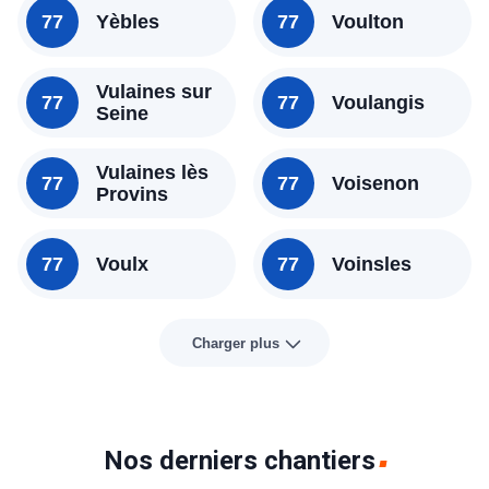
77
Yèbles
77
Voulton
Vulaines sur
77
77
Voulangis
Seine
Vulaines lès
77
77
Voisenon
Provins
77
Voulx
77
Voinsles
Charger plus
Nos derniers chantiers