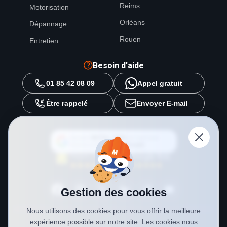
Reims
Motorisation
Orléans
Dépannage
Rouen
Entretien
Besoin d'aide
01 85 42 08 09
Appel gratuit
Être rappelé
Envoyer E-mail
Ajouter
METAL 2000
en tant que
source préférée sur
Google
Gestion des cookies
Nous utilisons des cookies pour vous offrir la meilleure
expérience possible sur notre site. Les cookies nous