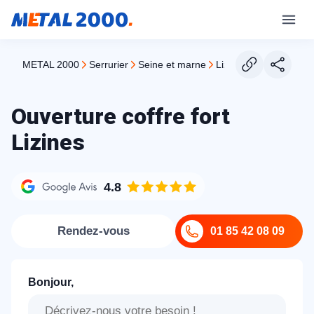
METAL 2000
serrurier
seine et marne
lizines
Ouverture coffre fort
Lizines
4.8
Rendez-vous
01 85 42 08 09
Bonjour,