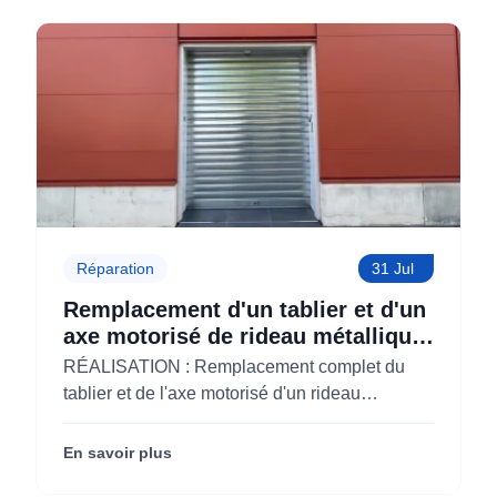
Réparation
31 Jul
Remplacement d'un tablier et d'un
axe motorisé de rideau métallique
pour M'CHADAL (Optical Center)
RÉALISATION : Remplacement complet du
(95)
tablier et de l'axe motorisé d'un rideau
métallique pour M'CHADAL (franchise Optical
Center) (95290).
En savoir plus