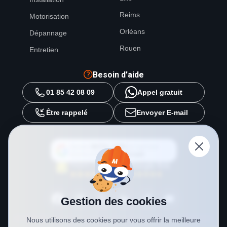
Reims
Motorisation
Orléans
Dépannage
Rouen
Entretien
Besoin d'aide
01 85 42 08 09
Appel gratuit
Être rappelé
Envoyer E-mail
Ajouter
METAL 2000
en tant que
source préférée sur
Google
Gestion des cookies
Nous utilisons des cookies pour vous offrir la meilleure