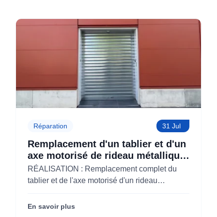
Réparation
31 Jul
Remplacement d'un tablier et d'un
axe motorisé de rideau métallique
pour M'CHADAL (Optical Center)
RÉALISATION : Remplacement complet du
(95)
tablier et de l'axe motorisé d'un rideau
métallique pour M'CHADAL (franchise Optical
Center) (95290).
En savoir plus