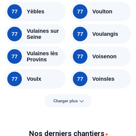
77
Yèbles
77
Voulton
Vulaines sur
77
77
Voulangis
Seine
Vulaines lès
77
77
Voisenon
Provins
77
Voulx
77
Voinsles
Charger plus
Nos derniers chantiers