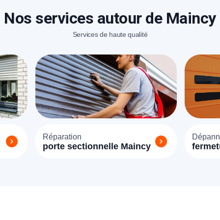
Nos services autour de Maincy
éléphone
Services de haute qualité
+33
ode Postal
* Champs obligatoires pour traiter votre demande.
Réparation
Dépann
Rappelez-moi
porte sectionnelle Maincy
fermet
Mainc