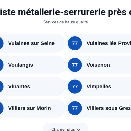
iste métallerie-serrurerie près
Services de haute qualité
Vulaines sur Seine
77
Vulaines lès Prov
Voulangis
77
Voisenon
Vinantes
77
Vimpelles
Villiers sur Morin
77
Villiers sous Grez
Charger plus