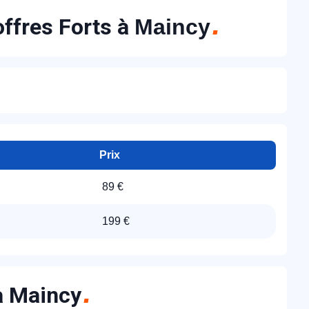
offres Forts à
Maincy
Prix
89 €
199 €
 à Maincy