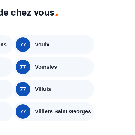
 de chez vous
ins
77
Voulx
77
Voinsles
77
Villuis
77
Villiers Saint Georges