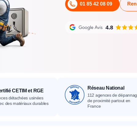
01 85 42 08 09
Ren
its
Catalogue
Devis gratuit
Contact
Catalogue
Devis gratuit
Contact
Catalogue
Devis gratuit
Contact
4.8
Réseau National
rtifié CETIM et RGE
112 agences de dépanna
èces détachées usinées
de proximité partout en
ec des matériaux durables
France