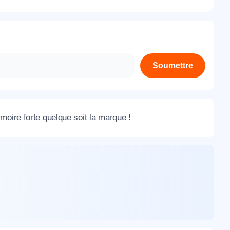
À propos de nous
Contactez-nous
Rejoignez-nous
Soumettre
Nos agences
moire forte quelque soit la marque !