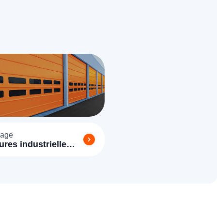
age
ures industrielle
y 77950