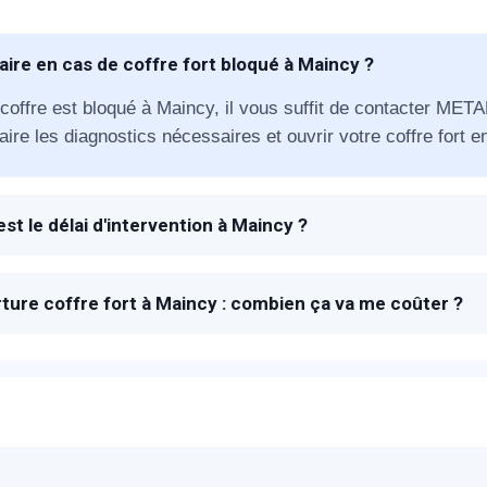
aire en cas de coffre fort bloqué à Maincy ?
 coffre est bloqué à Maincy, il vous suffit de contacter MET
aire les diagnostics nécessaires et ouvrir votre coffre fort en
appel immédiat
est le délai d'intervention à Maincy ?
 à la réception de votre appel, un technicien METAL 2000 s
Nous vous remercions pour
 votre coffre fort.
ture coffre fort à Maincy : combien ça va me coûter ?
votre confiance !
ix proposés pour l'ouverture de votre coffre fort à Maincy so
proposé sur place après avoir estimé la charge du travail néc
om Prénom