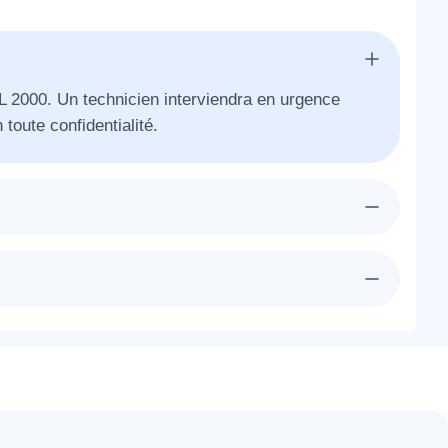
AL 2000. Un technicien interviendra en urgence
 toute confidentialité.
era chez-vous à Maincy dans l'heure pour vous
nt bien étudiés. Un devis détaillé et gratuit vous
essaire et la technique qui sera suivi.