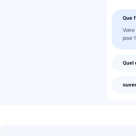
Que f
Votre
pour f
R
Quel 
Suite
ouvrir
ouver
Les pr
sera 
N