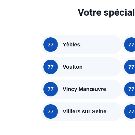
Votre spécial
77
Yèbles
77
77
Voulton
77
77
Vincy Manœuvre
77
77
Villiers sur Seine
77