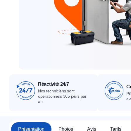
Tous nos produ
Tous nos produits
Tous nos produits
Réactivité 24/7
Ce
Nos techniciens sont
Pi
opérationnels 365 jours par
av
an
Présentation
Photos
Avis
Tarifs