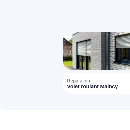
T
C
Reparation
Volet roulant Maincy