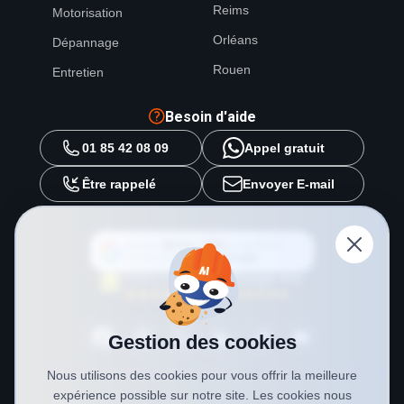
Reims
Motorisation
Orléans
Dépannage
Rouen
Entretien
Besoin d'aide
01 85 42 08 09
Appel gratuit
Être rappelé
Envoyer E-mail
Ajouter
METAL 2000
en tant que
source préférée sur
Google
Gestion des cookies
Nous utilisons des cookies pour vous offrir la meilleure
expérience possible sur notre site. Les cookies nous