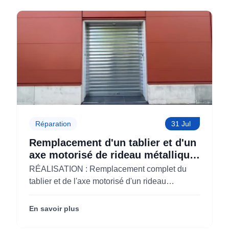
Réparation
31 Jul
Remplacement d'un tablier et d'un
axe motorisé de rideau métallique
pour M'CHADAL (Optical Center)
RÉALISATION : Remplacement complet du
(95)
tablier et de l'axe motorisé d'un rideau
métallique pour M'CHADAL (franchise Optical
Center) (95290).
En savoir plus