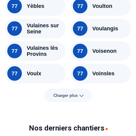
77
Yèbles
77
Voulton
Vulaines sur
77
77
Voulangis
Seine
Vulaines lès
77
77
Voisenon
Provins
77
Voulx
77
Voinsles
Charger plus
Nos derniers chantiers