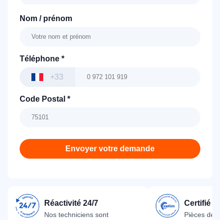
Nom / prénom
Téléphone
*
+33
Code Postal
*
Envoyer votre demande
Réactivité 24/7
Certifié 
Nos techniciens sont
Pièces dét