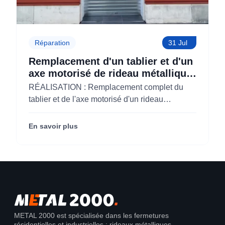
Réparation
31 Jul
Remplacement d'un tablier et d'un
axe motorisé de rideau métallique
pour M'CHADAL (Optical Center)
RÉALISATION : Remplacement complet du
(95)
tablier et de l'axe motorisé d'un rideau
métallique pour M'CHADAL (franchise Optical
Center) (95290).
En savoir plus
METAL 2000 est spécialisée dans les fermetures
résidentielles et industrielles : rideaux métalliques,