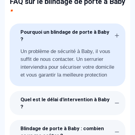
FAQ sur le blindage de porte à Baby
Pourquoi un blindage de porte à Baby
?
Un problème de sécurité à Baby, il vous
suffit de nous contacter. Un serrurier
interviendra pour sécuriser votre domicile
et vous garantir la meilleure protection
Quel est le délai d'intervention à Baby
?
Suite à la réception de votre appel, un
technicien METAL 2000 sera chez-vous à
Blindage de porte à Baby : combien
Baby dans l'heure pour vous proposer la