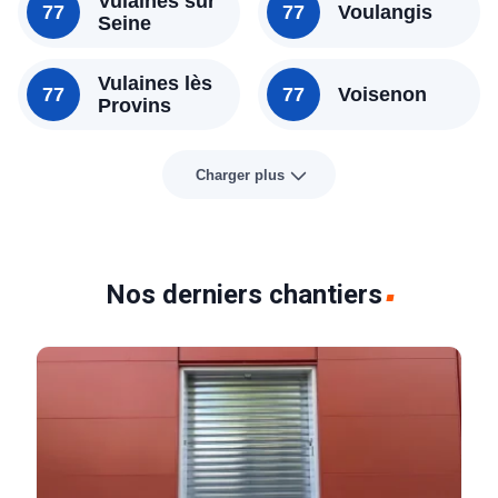
Vulaines sur
77
77
Voulangis
Seine
Vulaines lès
77
77
Voisenon
Provins
Charger plus
Nos derniers chantiers