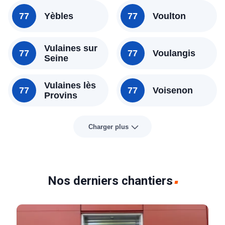
77
Yèbles
77
Voulton
Vulaines sur
77
77
Voulangis
Seine
Vulaines lès
77
77
Voisenon
Provins
Charger plus
Nos derniers chantiers