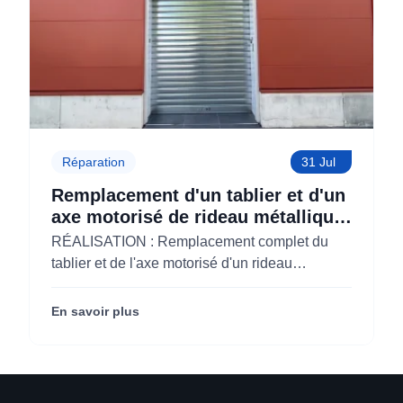
Réparation
31 Jul
Remplacement d'un tablier et d'un
axe motorisé de rideau métallique
pour M'CHADAL (Optical Center)
RÉALISATION : Remplacement complet du
(95)
tablier et de l'axe motorisé d'un rideau
métallique pour M'CHADAL (franchise Optical
Center) (95290).
En savoir plus