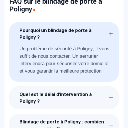
FAQ sur le blindage de porte à
Poligny
Pourquoi un blindage de porte à
Poligny ?
Un problème de sécurité à Poligny, il vous
suffit de nous contacter. Un serrurier
interviendra pour sécuriser votre domicile
et vous garantir la meilleure protection
Quel est le délai d'intervention à
Poligny ?
Suite à la réception de votre appel, un
technicien METAL 2000 sera chez-vous à
Blindage de porte à Poligny : combien
Poligny dans l'heure pour vous proposer