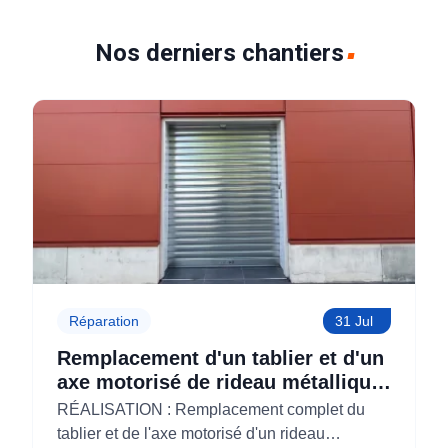
Nos derniers chantiers
Réparation
31 Jul
Remplacement d'un tablier et d'un
axe motorisé de rideau métallique
pour M'CHADAL (Optical Center)
RÉALISATION : Remplacement complet du
(95)
tablier et de l'axe motorisé d'un rideau