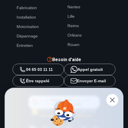
Nantes
Fabrication
Lille
Installation
Reims
Motorisation
Orléans
Dépannage
Rouen
Entretien
Besoin d'aide
04 65 03 11 11
Appel gratuit
Être rappelé
Envoyer E-mail
Ajouter
METAL 2000
en tant que
source préférée sur
Google