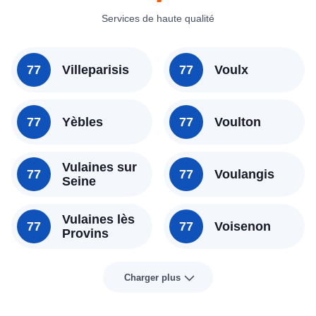
Services de haute qualité
77
Villeparisis
77
Voulx
77
Yèbles
77
Voulton
Vulaines sur
77
77
Voulangis
Seine
Vulaines lès
77
77
Voisenon
Provins
Charger plus