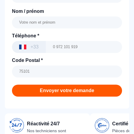
Nom / prénom
Téléphone
*
+33
Code Postal
*
Envoyer votre demande
Réactivité 24/7
Certifié 
Nos techniciens sont
Pièces dét