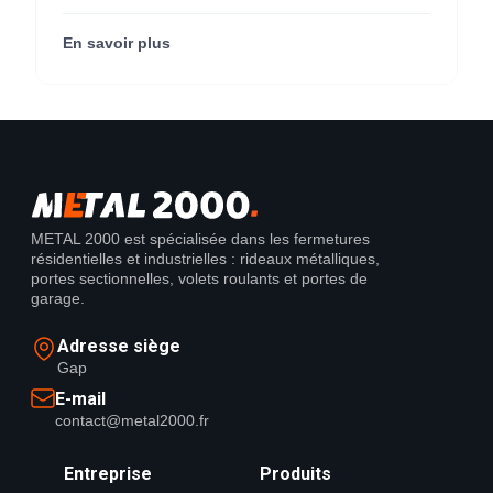
métallique pour M'CHADAL (franchise Optical
Center) (95290).
En savoir plus
METAL 2000 est spécialisée dans les fermetures
résidentielles et industrielles : rideaux métalliques,
portes sectionnelles, volets roulants et portes de
garage.
Adresse siège
Gap
E-mail
contact@metal2000.fr
Entreprise
Produits