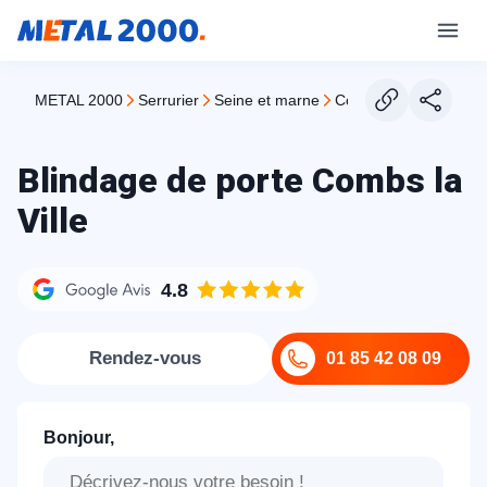
METAL 2000
serrurier
seine et marne
combs la ville
Blindage de porte Combs la
Ville
4.8
Rendez-vous
01 85 42 08 09
Bonjour,