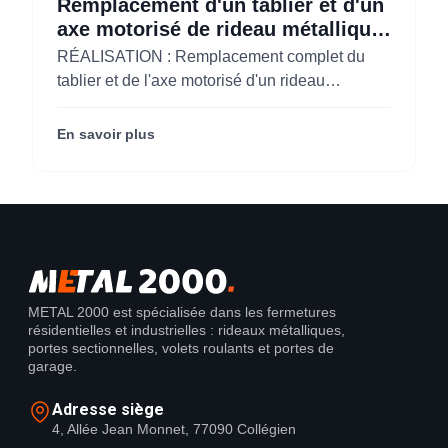
Remplacement d'un tablier et d'un
axe motorisé de rideau métallique
pour M'CHADAL (Optical Center)
RÉALISATION : Remplacement complet du
(95)
tablier et de l'axe motorisé d'un rideau
métallique pour M'CHADAL (franchise Optical
Center) (95290).
En savoir plus
METAL 2000 est spécialisée dans les fermetures
résidentielles et industrielles : rideaux métalliques,
portes sectionnelles, volets roulants et portes de
garage.
Adresse siège
4, Allée Jean Monnet, 77090 Collégien