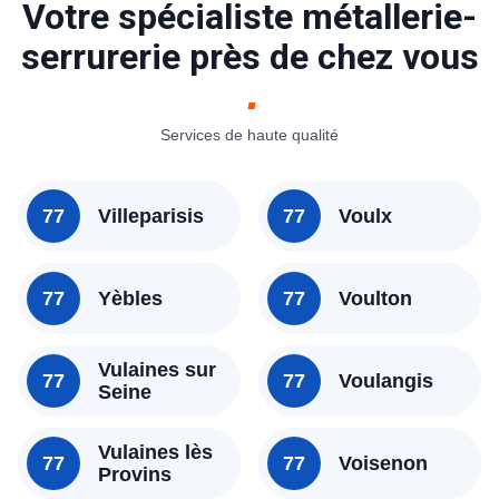
Votre spécialiste métallerie-
serrurerie près de chez vous
Services de haute qualité
77
Villeparisis
77
Voulx
77
Yèbles
77
Voulton
Vulaines sur
77
77
Voulangis
Seine
Vulaines lès
77
77
Voisenon
Provins