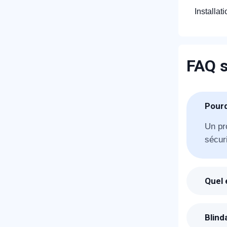
Installat
FAQ s
R
Pourq
Un pr
sécuri
Quel 
Suite
pour 
N
Blind