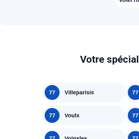
Volet r
Goële 
Votre spécial
77
Villeparisis
77
77
Voulx
77
77
Voinsles
77