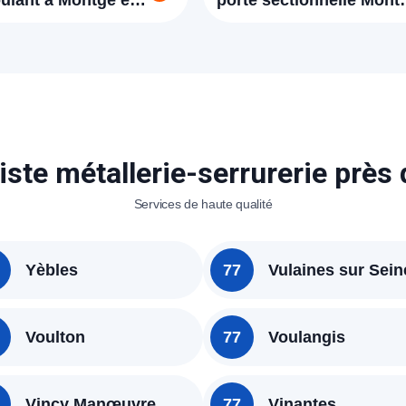
oulant à Montgé en
porte sectionnelle Mont
77230
en Goële
iste métallerie-serrurerie près
Services de haute qualité
Yèbles
77
Vulaines sur Sein
Voulton
77
Voulangis
Vincy Manœuvre
77
Vinantes