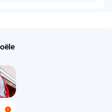
t bien étudiés. Un devis détaillé et gratuit vous
e/serrure existante.
oële