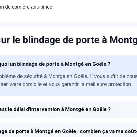
ion de cornière anti-pince
ur le blindage de porte à Mont
appel immédiat
uoi un blindage de porte à Montgé en Goële ?
Nous vous remercions pour
oblème de sécurité à Montgé en Goële, il vous suffit de nous
ser votre domicile et vous garantir la meilleure protection
votre confiance !
est le délai d'intervention à Montgé en Goële ?
 à la réception de votre appel, un technicien METAL 2000 s
vous proposer la meilleure solution de blindage en fonction d
om Prénom
age de porte à Montgé en Goële : combien ça va me coût