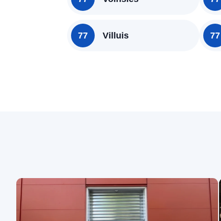
77
Villuis
77