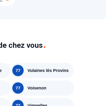
gé
 de chez vous
e
77
Vulaines lès Provins
77
Voisenon
77
Vimpelles