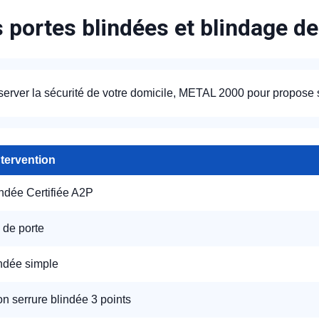
s portes blindées et blindage d
server la sécurité de votre domicile, METAL 2000 pour propose
ntervention
indée Certifiée A2P
 de porte
indée simple
ion serrure blindée 3 points