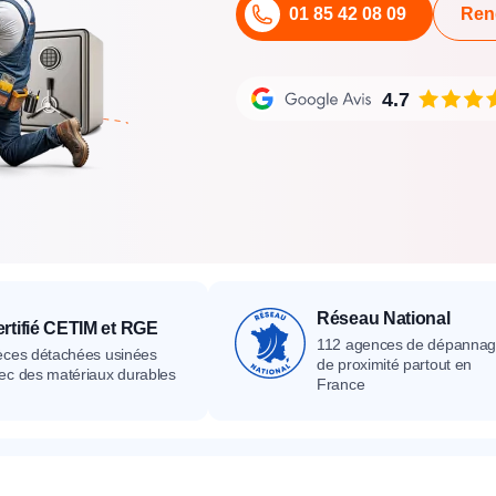
01 85 42 08 09
Ren
its
Catalogue
Devis gratuit
Contact
Catalogue
Devis gratuit
Contact
Catalogue
Devis gratuit
Contact
4.7
Réseau National
rtifié CETIM et RGE
112 agences de dépanna
èces détachées usinées
de proximité partout en
ec des matériaux durables
France