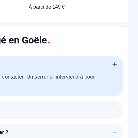
À partir de 149 €
gé en Goële
 contacter. Un serrurier interviendra pour
era chez-vous à Montgé en Goële dans l'heure
e votre porte existante.
er ?