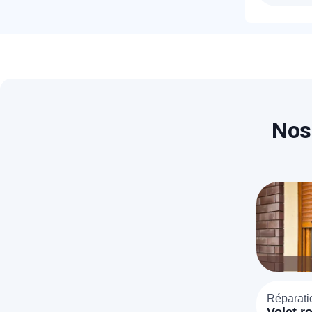
Les p
sera 
T
C
Nos
Réparati