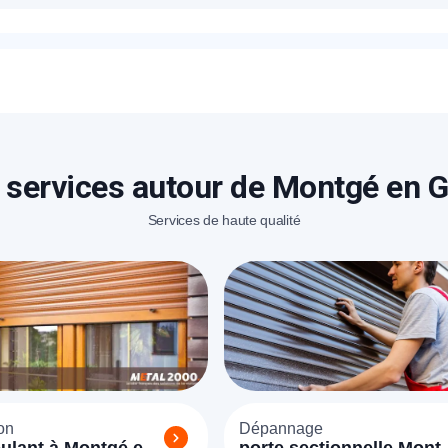
rix proposés pour un blindage de porte à Montgé en Goële son
proposé sur place en fonction de la marque et le type de port
éléphone
+33
ode Postal
 services autour de Montgé en G
Services de haute qualité
* Champs obligatoires pour traiter votre demande.
Rappelez-moi
on
Dépannage