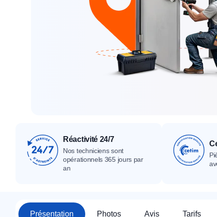
Tous nos produ
Tous nos produits
Tous nos produits
Réactivité 24/7
Ce
Nos techniciens sont
Pi
opérationnels 365 jours par
av
an
Présentation
Photos
Avis
Tarifs