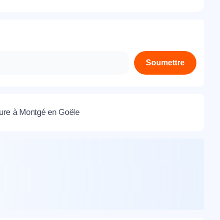
À propos de nous
Contactez-nous
Rejoignez-nous
Soumettre
Nos agences
sure à Montgé en Goële