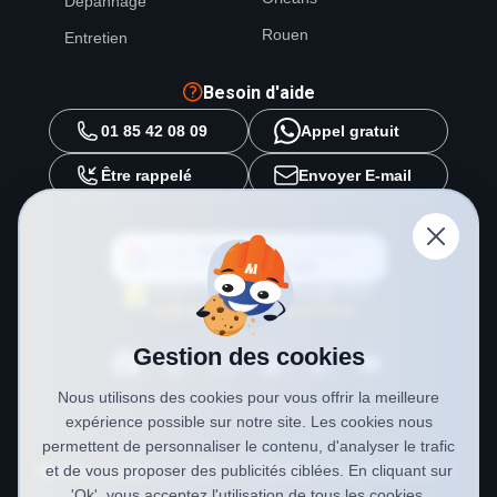
Dépannage
Rouen
Entretien
Besoin d'aide
01 85 42 08 09
Appel gratuit
Être rappelé
Envoyer E-mail
Ajouter
METAL 2000
en tant que
source préférée sur
Google
Gestion des cookies
Nous utilisons des cookies pour vous offrir la meilleure
expérience possible sur notre site. Les cookies nous
permettent de personnaliser le contenu, d'analyser le trafic
et de vous proposer des publicités ciblées. En cliquant sur
Mentions légales
CGV
Politique de confidentialité
'Ok', vous acceptez l'utilisation de tous les cookies.