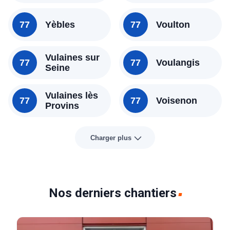
77
Yèbles
77
Voulton
Vulaines sur
77
77
Voulangis
Seine
Vulaines lès
77
77
Voisenon
Provins
Charger plus
Nos derniers chantiers