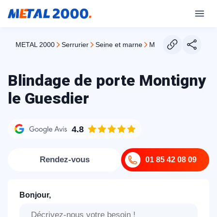
METAL 2000
serrurier
seine et marne
montigny le guesdier
Blindage de porte Montigny
le Guesdier
4.8
Rendez-vous
01 85 42 08 09
Bonjour,