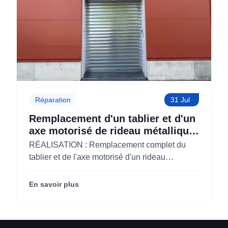
Réparation
31 Jul
Remplacement d'un tablier et d'un
axe motorisé de rideau métallique
pour M'CHADAL (Optical Center)
RÉALISATION : Remplacement complet du
(95)
tablier et de l'axe motorisé d'un rideau
métallique pour M'CHADAL (franchise Optical
Center) (95290).
En savoir plus