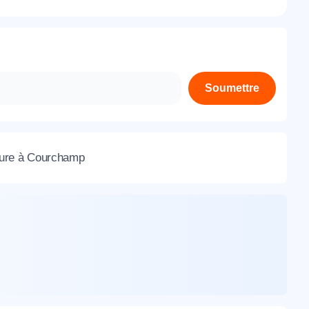
À propos de nous
Contactez-nous
Rejoignez-nous
Soumettre
Nos agences
esure à Courchamp