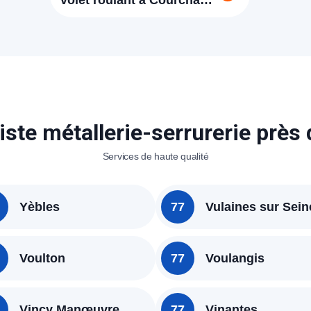
volet roulant à Courchamp
77560
iste métallerie-serrurerie près
Services de haute qualité
Yèbles
77
Vulaines sur Sein
Voulton
77
Voulangis
Vincy Manœuvre
77
Vinantes