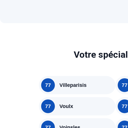
Votre spécial
77
Villeparisis
77
77
Voulx
77
77
Voinsles
77