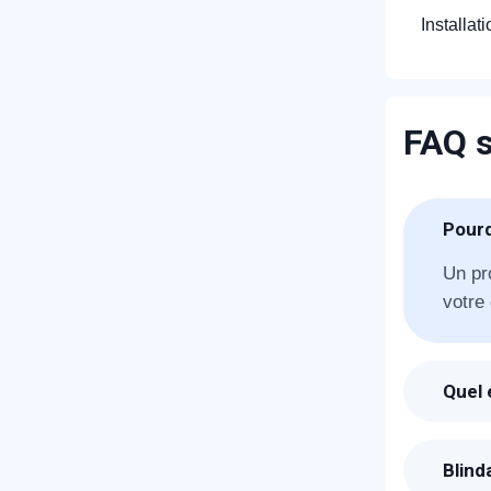
Installat
FAQ s
R
Pourq
Un pr
votre 
Quel 
Suite
vous 
N
Blind