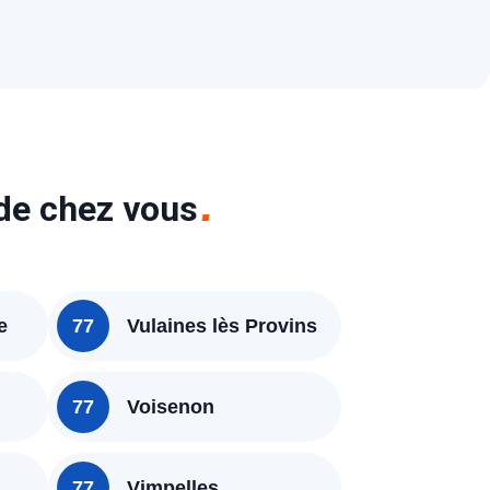
 de chez vous
e
77
Vulaines lès Provins
77
Voisenon
77
Vimpelles