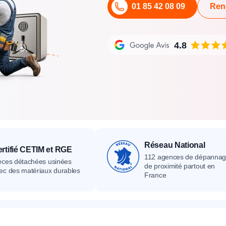
01 85 42 08 09
Ren
its
Catalogue
Devis gratuit
Contact
Catalogue
Devis gratuit
Contact
Catalogue
Devis gratuit
Contact
4.8
Réseau National
rtifié CETIM et RGE
112 agences de dépanna
èces détachées usinées
de proximité partout en
ec des matériaux durables
France