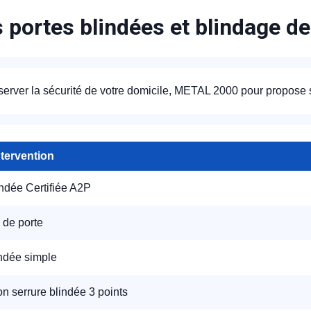
s portes blindées et blindage d
éserver la sécurité de votre domicile, METAL 2000 pour propose
ntervention
indée Certifiée A2P
 de porte
indée simple
ion serrure blindée 3 points