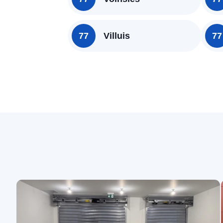
77
Villuis
77