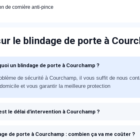
ion de cornière anti-pince
ur le blindage de porte à Cou
appel immédiat
uoi un blindage de porte à Courchamp ?
Nous vous remercions pour
oblème de sécurité à Courchamp, il vous suffit de nous conta
domicile et vous garantir la meilleure protection
votre confiance !
est le délai d'intervention à Courchamp ?
 à la réception de votre appel, un technicien METAL 2000 s
proposer la meilleure solution de blindage en fonction de vot
om Prénom
age de porte à Courchamp : combien ça va me coûter ?