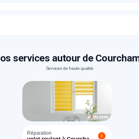
rix proposés pour un blindage de porte à Courchamp sont bien
sé sur place en fonction de la marque et le type de porte/ser
éléphone
+33
ode Postal
os services autour de Courcha
Services de haute qualité
* Champs obligatoires pour traiter votre demande.
Rappelez-moi
Réparation