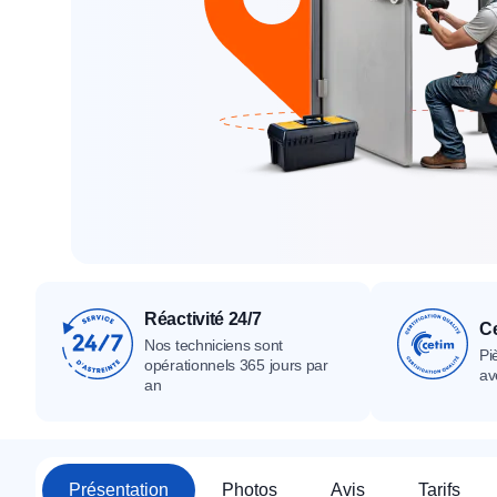
Tous nos produ
Tous nos produits
Tous nos produits
Réactivité 24/7
Ce
Nos techniciens sont
Pi
opérationnels 365 jours par
av
an
Présentation
Photos
Avis
Tarifs