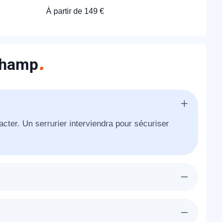
À partir de 149 €
rchamp
cter. Un serrurier interviendra pour sécuriser
era chez-vous à Courchamp dans l'heure pour
re porte existante.