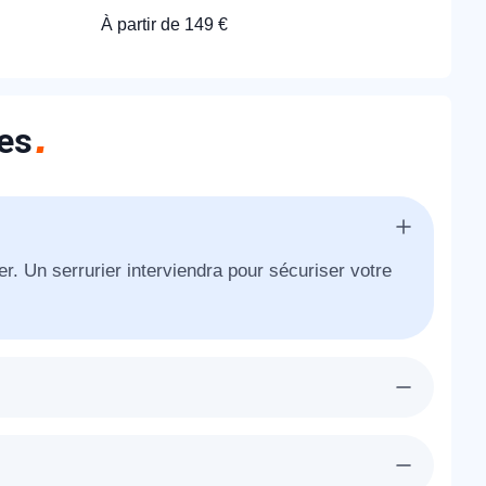
À partir de 149 €
hes
r. Un serrurier interviendra pour sécuriser votre
era chez-vous à Lesches dans l'heure pour vous
te existante.