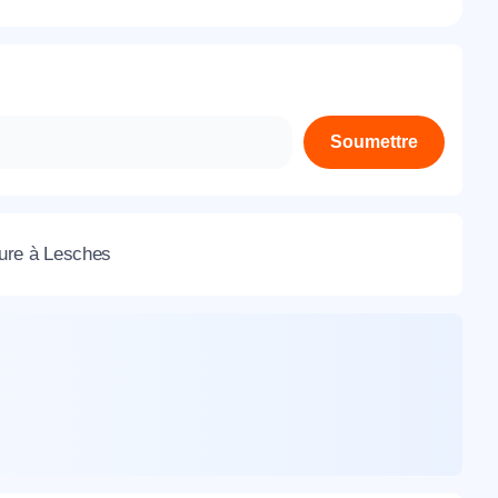
À propos de nous
Contactez-nous
Rejoignez-nous
Soumettre
Nos agences
sure à Lesches