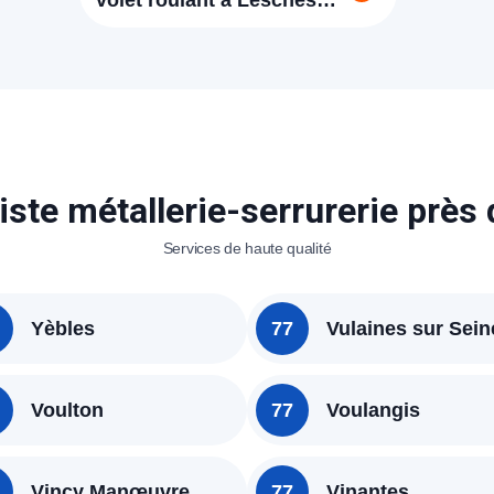
volet roulant à Lesches
77450
iste métallerie-serrurerie près
Services de haute qualité
Yèbles
77
Vulaines sur Sein
Voulton
77
Voulangis
Vincy Manœuvre
77
Vinantes