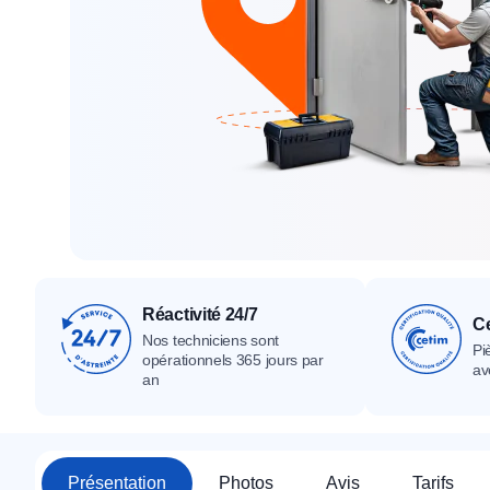
Tous nos produ
Tous nos produits
Tous nos produits
Réactivité 24/7
Ce
Nos techniciens sont
Pi
opérationnels 365 jours par
av
an
Présentation
Photos
Avis
Tarifs