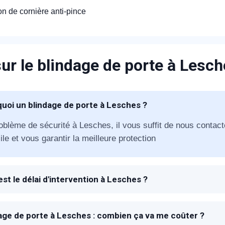
ion de cornière anti-pince
ur le blindage de porte à Lesc
appel immédiat
uoi un blindage de porte à Lesches ?
Nous vous remercions pour
oblème de sécurité à Lesches, il vous suffit de nous contacte
le et vous garantir la meilleure protection
votre confiance !
est le délai d'intervention à Lesches ?
 à la réception de votre appel, un technicien METAL 2000 s
er la meilleure solution de blindage en fonction de votre por
om Prénom
age de porte à Lesches : combien ça va me coûter ?