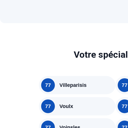
Votre spécial
77
Villeparisis
77
77
Voulx
77
77
Voinsles
77