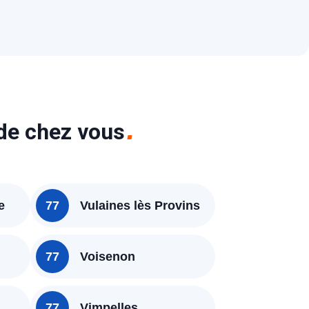
 de chez vous
e
77
Vulaines lès Provins
77
Voisenon
77
Vimpelles