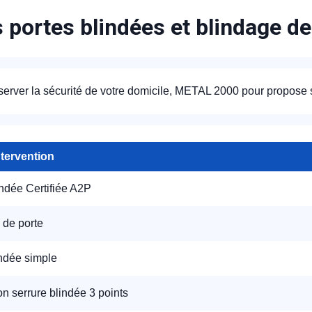
s portes blindées et blindage d
server la sécurité de votre domicile, METAL 2000 pour propose
ntervention
indée Certifiée A2P
 de porte
indée simple
ion serrure blindée 3 points