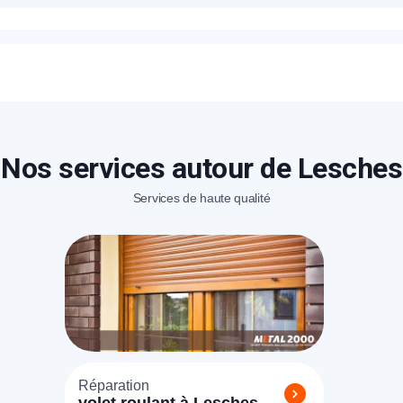
rix proposés pour un blindage de porte à Lesches sont bien ét
sé sur place en fonction de la marque et le type de porte/ser
éléphone
+33
ode Postal
Nos services autour de Lesches
Services de haute qualité
* Champs obligatoires pour traiter votre demande.
Rappelez-moi
Réparation