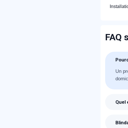
Installat
FAQ s
R
Pourq
Un pr
domici
Quel 
Suite
propos
N
Blind