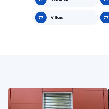
77
Villuis
77