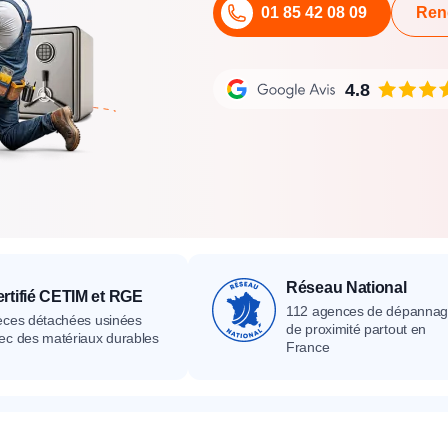
01 85 42 08 09
Ren
its
Catalogue
Devis gratuit
Contact
Catalogue
Devis gratuit
Contact
Catalogue
Devis gratuit
Contact
4.8
Réseau National
rtifié CETIM et RGE
112 agences de dépanna
èces détachées usinées
de proximité partout en
ec des matériaux durables
France