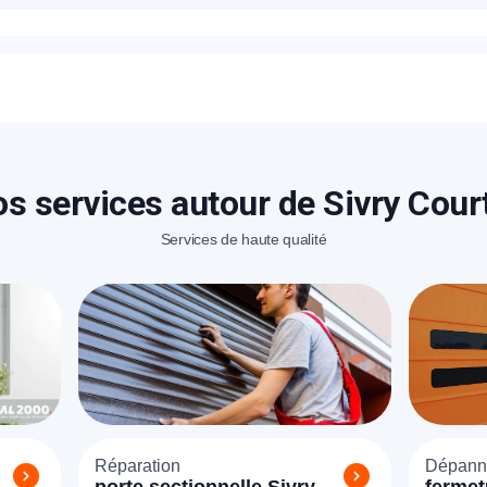
rix proposés pour un blindage de porte à Sivry Courtry sont b
proposé sur place en fonction de la marque et le type de port
éléphone
+33
ode Postal
s services autour de Sivry Cour
Services de haute qualité
* Champs obligatoires pour traiter votre demande.
Rappelez-moi
Réparation
Dépann