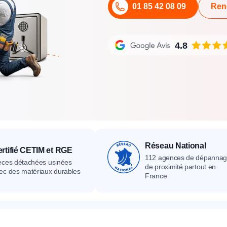
01 85 42 08 09
Ren
its
Catalogue
Devis gratuit
Contact
Catalogue
Devis gratuit
Contact
Catalogue
Devis gratuit
Contact
4.8
Réseau National
rtifié CETIM et RGE
112 agences de dépanna
èces détachées usinées
de proximité partout en
ec des matériaux durables
France