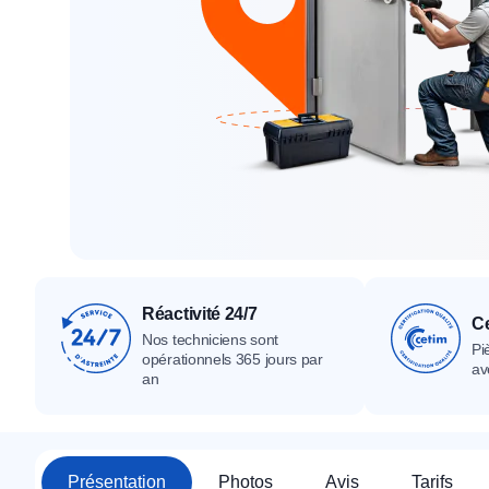
Tous nos produ
Tous nos produits
Tous nos produits
Réactivité 24/7
Ce
Nos techniciens sont
Pi
opérationnels 365 jours par
av
an
Présentation
Photos
Avis
Tarifs