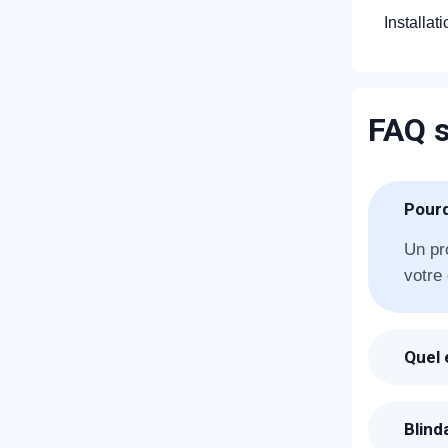
Installat
FAQ s
R
Pourq
Un pr
votre 
Quel 
Suite
vous 
N
Blind