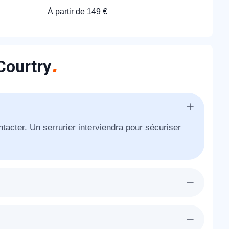
À partir de 149 €
 Courtry
ntacter. Un serrurier interviendra pour sécuriser
ra chez-vous à Sivry Courtry dans l'heure pour
re porte existante.