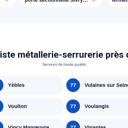
porte sectionnelle Sivry
fermet
Courtry
Sivry 
iste métallerie-serrurerie près
Services de haute qualité
Yèbles
77
Vulaines sur Sein
Voulton
77
Voulangis
Vincy Manœuvre
77
Vinantes