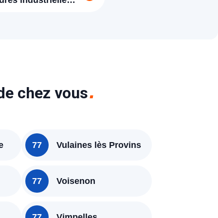
ures industrielle
Courtry 77115
 de chez vous
e
77
Vulaines lès Provins
77
Voisenon
77
Vimpelles