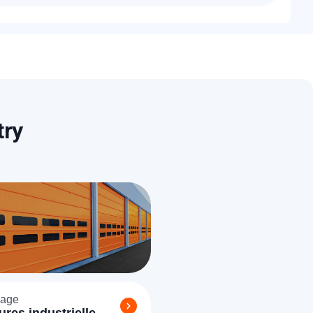
ien étudiés. Un devis détaillé et gratuit vous
e/serrure existante.
try
age