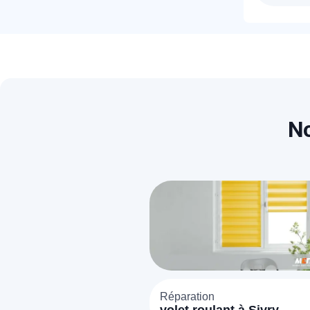
Les p
sera 
T
C
No
Réparation