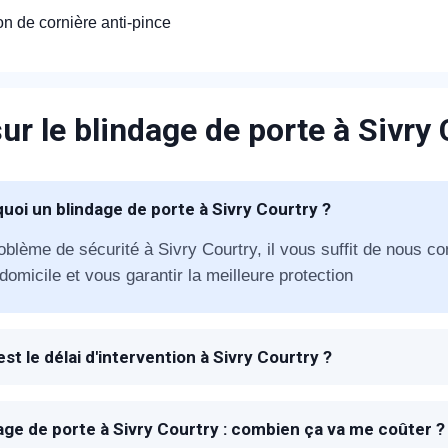
ion de cornière anti-pince
ur le blindage de porte à Sivry
appel immédiat
uoi un blindage de porte à Sivry Courtry ?
Nous vous remercions pour
oblème de sécurité à Sivry Courtry, il vous suffit de nous co
domicile et vous garantir la meilleure protection
votre confiance !
est le délai d'intervention à Sivry Courtry ?
 à la réception de votre appel, un technicien METAL 2000 se
proposer la meilleure solution de blindage en fonction de vot
om Prénom
age de porte à Sivry Courtry : combien ça va me coûter ?