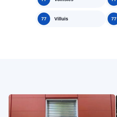
77
Villuis
77