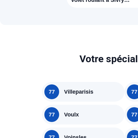
volet roulant à Sivry
Courtry (77115)
Votre spécial
77
Villeparisis
77
77
Voulx
77
77
Voinsles
77