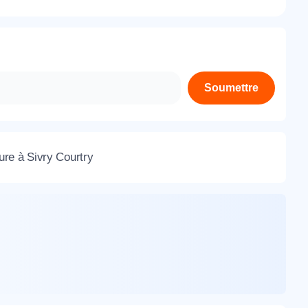
À propos de nous
Contactez-nous
Rejoignez-nous
Soumettre
Nos agences
ure à Sivry Courtry