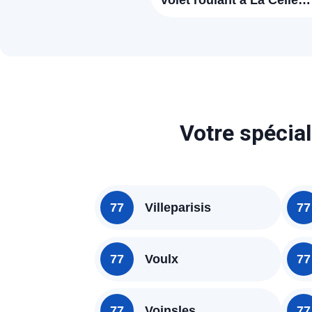
volet roulant à La Celle
sur Morin (77515)
Votre spécial
77
Villeparisis
77
77
Voulx
77
77
Voinsles
77