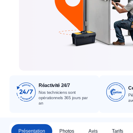
Tous nos produ
Tous nos produits
Tous nos produits
Réactivité 24/7
Ce
Nos techniciens sont
Pi
opérationnels 365 jours par
av
an
Présentation
Photos
Avis
Tarifs