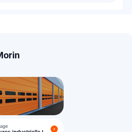
nt bien étudiés. Un devis détaillé et gratuit
e porte/serrure existante.
Morin
age