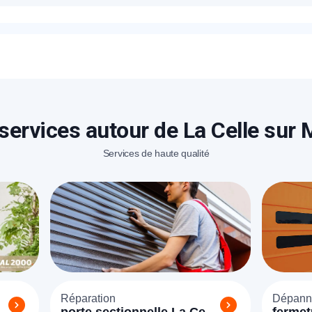
ix proposés pour un blindage de porte à La Celle sur Morin so
sera proposé sur place en fonction de la marque et le type d
éléphone
+33
ode Postal
services autour de La Celle sur 
Services de haute qualité
* Champs obligatoires pour traiter votre demande.
Rappelez-moi
Réparation
Dépann