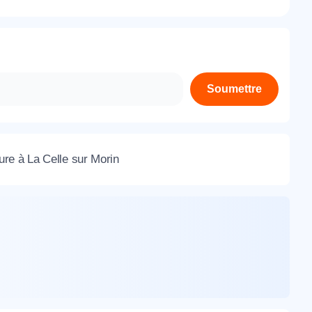
À propos de nous
Contactez-nous
Rejoignez-nous
Soumettre
Nos agences
re à La Celle sur Morin