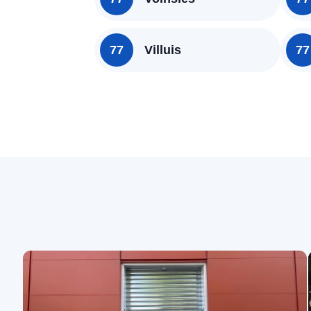
77
Villuis
77