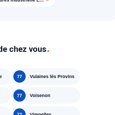
ures industrielle La
sur Morin 77515
 de chez vous
e
77
Vulaines lès Provins
77
Voisenon
77
Vimpelles