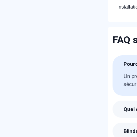
Installat
FAQ s
R
Pourq
Un pr
sécuri
Quel 
Suite
pour 
N
Blind