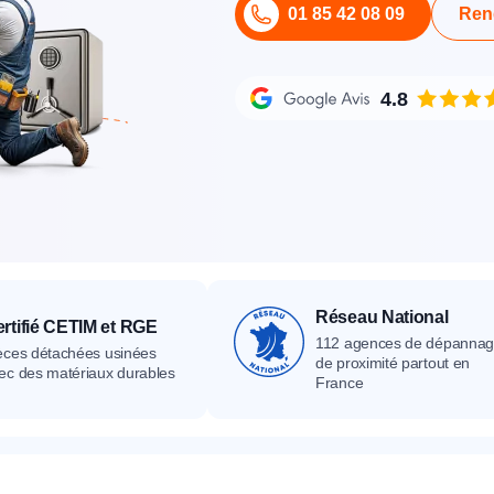
01 85 42 08 09
Ren
its
Catalogue
Devis gratuit
Contact
Catalogue
Devis gratuit
Contact
Catalogue
Devis gratuit
Contact
4.8
Réseau National
rtifié CETIM et RGE
112 agences de dépanna
èces détachées usinées
de proximité partout en
ec des matériaux durables
France