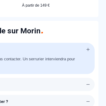
À partir de 149 €
le sur Morin
us contacter. Un serrurier interviendra pour
ra chez-vous à La Celle sur Morin dans l'heure
e votre porte existante.
ter ?