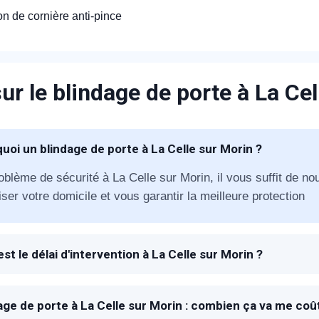
ion de cornière anti-pince
ur le blindage de porte à La Cel
appel immédiat
uoi un blindage de porte à La Celle sur Morin ?
Nous vous remercions pour
oblème de sécurité à La Celle sur Morin, il vous suffit de no
ser votre domicile et vous garantir la meilleure protection
votre confiance !
est le délai d'intervention à La Celle sur Morin ?
 à la réception de votre appel, un technicien METAL 2000 se
vous proposer la meilleure solution de blindage en fonction d
om Prénom
age de porte à La Celle sur Morin : combien ça va me coû