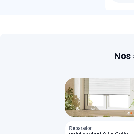
Les pr
vous 
T
C
Nos 
Réparation