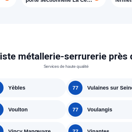
porte sectionnelle La Celle
fermet
sur Morin
Celle 
iste métallerie-serrurerie près
Services de haute qualité
Yèbles
77
Vulaines sur Sein
Voulton
77
Voulangis
Vincy Manœuvre
77
Vinantes