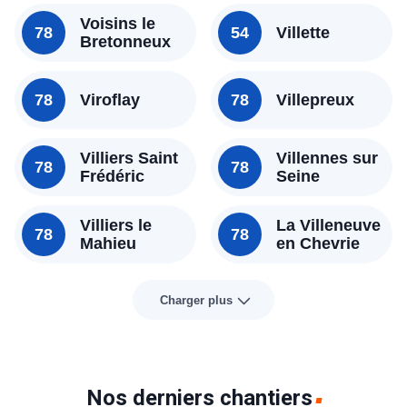
Voisins le
78
54
Villette
Bretonneux
78
Viroflay
78
Villepreux
Villiers Saint
Villennes sur
78
78
Frédéric
Seine
Villiers le
La Villeneuve
78
78
Mahieu
en Chevrie
Charger plus
Nos derniers chantiers