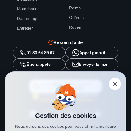
Reims
Motorisation
Orléans
Dépannage
Rouen
Entretien
Besoin d'aide
01 83 64 89 67
Appel gratuit
Être rappelé
Envoyer E-mail
Ajouter
METAL 2000
en tant que
source préférée sur
Google
Gestion des cookies
Nous utilisons des cookies pour vous offrir la meilleure