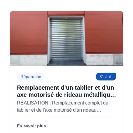
Réparation
31 Jul
Remplacement d'un tablier et d'un
axe motorisé de rideau métallique
pour M'CHADAL (Optical Center)
RÉALISATION : Remplacement complet du
(95)
tablier et de l'axe motorisé d'un rideau
métallique pour M'CHADAL (franchise Optical
Center) (95290).
En savoir plus