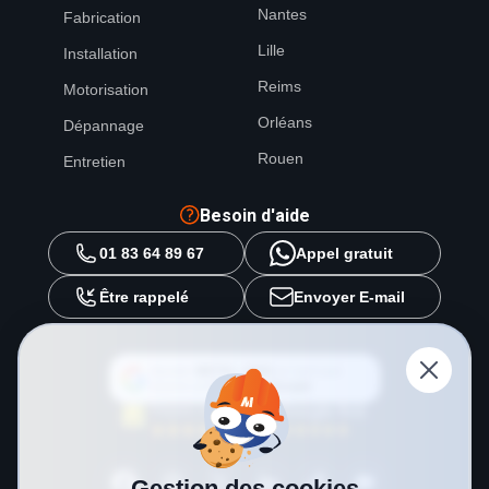
Nantes
Fabrication
Lille
Installation
Reims
Motorisation
Orléans
Dépannage
Rouen
Entretien
Besoin d'aide
01 83 64 89 67
Appel gratuit
Être rappelé
Envoyer E-mail
Ajouter
METAL 2000
en tant que
source préférée sur
Google
Gestion des cookies