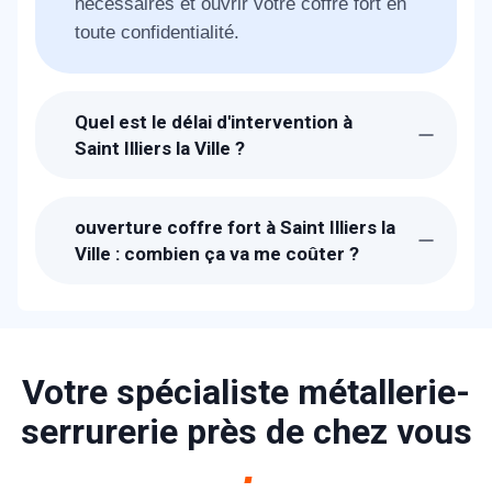
nécessaires et ouvrir votre coffre fort en
toute confidentialité.
Quel est le délai d'intervention à
Saint Illiers la Ville ?
Suite à la réception de votre appel, un
technicien METAL 2000 sera chez-vous à
ouverture coffre fort à Saint Illiers la
Saint Illiers la Ville dans l'heure pour vous
Ville : combien ça va me coûter ?
ouvrir votre coffre fort.
Les prix proposés pour l'ouverture de
votre coffre fort à Saint Illiers la Ville sont
bien étudiés. Un devis détaillé et gratuit
vous sera proposé sur place après avoir
Votre spécialiste métallerie-
estimé la charge du travail nécessaire et
serrurerie près de chez vous
la technique qui sera suivi.