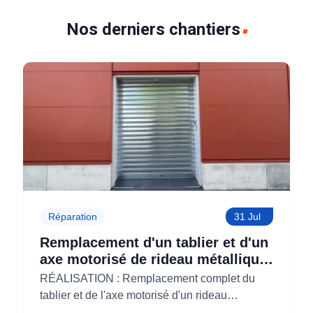
Nos derniers chantiers
Réparation
31 Jul
Remplacement d'un tablier et d'un
axe motorisé de rideau métallique
pour M'CHADAL (Optical Center)
RÉALISATION : Remplacement complet du
(95)
tablier et de l'axe motorisé d'un rideau
métallique pour M'CHADAL (franchise Optical