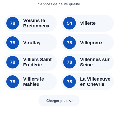
Services de haute qualité
Voisins le
78
54
Villette
Bretonneux
78
Viroflay
78
Villepreux
Villiers Saint
Villennes sur
78
78
Frédéric
Seine
Villiers le
La Villeneuve
78
78
Mahieu
en Chevrie
Charger plus