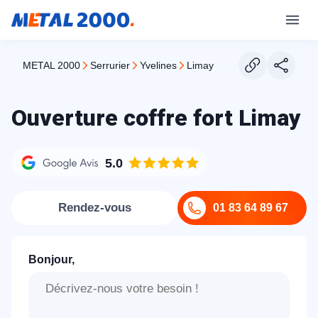
METAL 2000
serrurier
yvelines
limay
Ouverture coffre fort Limay
5.0
Rendez-vous
01 83 64 89 67
Bonjour,