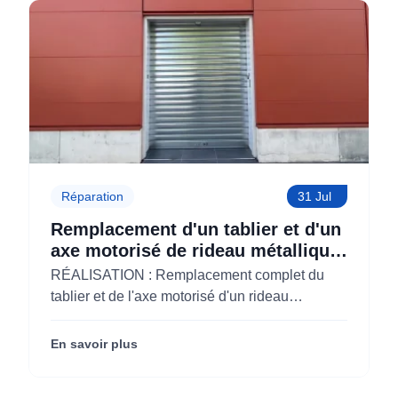
Réparation
31 Jul
Remplacement d'un tablier et d'un
axe motorisé de rideau métallique
pour M'CHADAL (Optical Center)
RÉALISATION : Remplacement complet du
(95)
tablier et de l'axe motorisé d'un rideau
métallique pour M'CHADAL (franchise Optical
Center) (95290).
En savoir plus