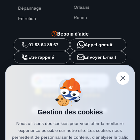
Orléans
Dépannage
Rouen
Entretien
Besoin d'aide
01 83 64 89 67
Appel gratuit
Être rappelé
Envoyer E-mail
Ajouter
METAL 2000
en tant que
source préférée sur
Google
Gestion des cookies
Nous utilisons des cookies pour vous offrir la meilleure
expérience possible sur notre site. Les cookies nous
permettent de personnaliser le contenu, d'analyser le trafic