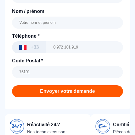
Nom / prénom
Téléphone
*
+33
Code Postal
*
Envoyer votre demande
Réactivité 24/7
Certifié 
Nos techniciens sont
Pièces dét