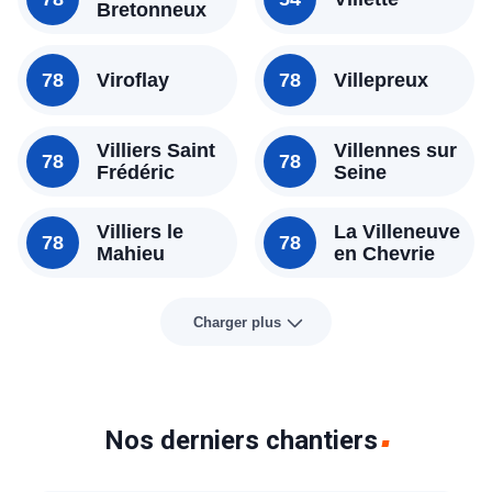
Bretonneux
78
Viroflay
78
Villepreux
Villiers Saint
Villennes sur
78
78
Frédéric
Seine
Villiers le
La Villeneuve
78
78
Mahieu
en Chevrie
Charger plus
Nos derniers chantiers