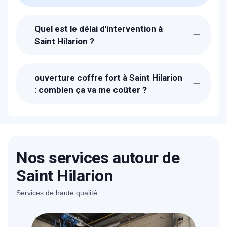
Quel est le délai d'intervention à
Saint Hilarion ?
Suite à la réception de votre appel, un
technicien METAL 2000 sera chez-vous à
ouverture coffre fort à Saint Hilarion
Saint Hilarion dans l'heure pour vous
: combien ça va me coûter ?
ouvrir votre coffre fort.
Les prix proposés pour l'ouverture de
votre coffre fort à Saint Hilarion sont bien
étudiés. Un devis détaillé et gratuit vous
sera proposé sur place après avoir estimé
Nos services autour de
la charge du travail nécessaire et la
technique qui sera suivi.
Saint Hilarion
Services de haute qualité