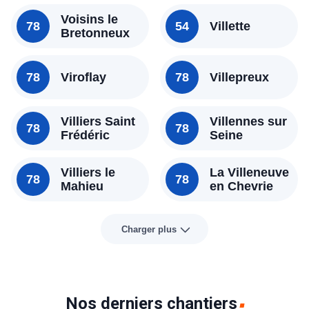
Voisins le
78
54
Villette
Bretonneux
78
Viroflay
78
Villepreux
Villiers Saint
Villennes sur
78
78
Frédéric
Seine
Villiers le
La Villeneuve
78
78
Mahieu
en Chevrie
Charger plus
Nos derniers chantiers