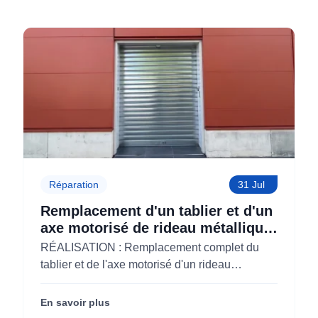
Réparation
31 Jul
Remplacement d'un tablier et d'un
axe motorisé de rideau métallique
pour M'CHADAL (Optical Center)
RÉALISATION : Remplacement complet du
(95)
tablier et de l'axe motorisé d'un rideau
métallique pour M'CHADAL (franchise Optical
Center) (95290).
En savoir plus