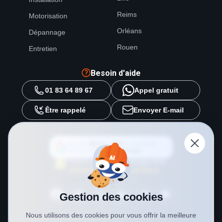
Reims
Motorisation
Orléans
Dépannage
Rouen
Entretien
Besoin d'aide
01 83 64 89 67
Appel gratuit
Être rappelé
Envoyer E-mail
Ajouter
METAL 2000
en tant que
source préférée sur
Google
Gestion des cookies
Nous utilisons des cookies pour vous offrir la meilleure