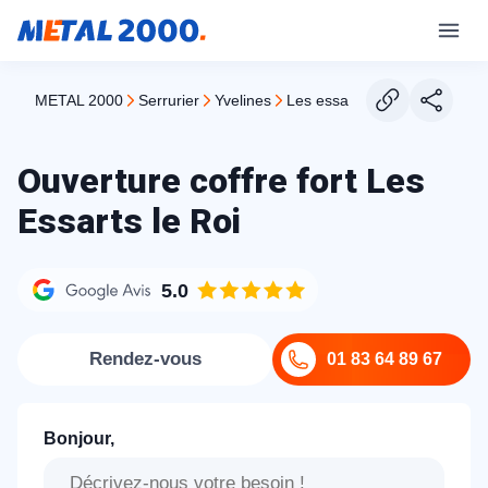
METAL 2000
serrurier
yvelines
les essarts le roi
Ouverture coffre fort Les
Essarts le Roi
5.0
Rendez-vous
01 83 64 89 67
Bonjour,