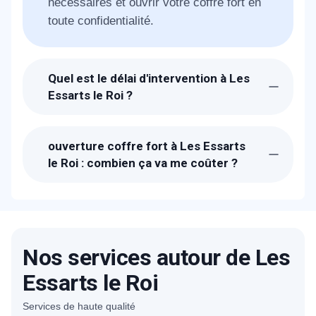
nécessaires et ouvrir votre coffre fort en
toute confidentialité.
Quel est le délai d'intervention à Les
Essarts le Roi ?
Suite à la réception de votre appel, un
technicien METAL 2000 sera chez-vous à
ouverture coffre fort à Les Essarts
Les Essarts le Roi dans l'heure pour vous
le Roi : combien ça va me coûter ?
ouvrir votre coffre fort.
Les prix proposés pour l'ouverture de
votre coffre fort à Les Essarts le Roi sont
bien étudiés. Un devis détaillé et gratuit
vous sera proposé sur place après avoir
Nos services autour de Les
estimé la charge du travail nécessaire et
la technique qui sera suivi.
Essarts le Roi
Services de haute qualité