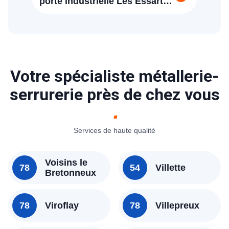
porte industrielle Les Essarts-
le-Roi (78690)
Votre spécialiste métallerie-
serrurerie près de chez vous
Services de haute qualité
Voisins le
78
54
Villette
Bretonneux
78
Viroflay
78
Villepreux