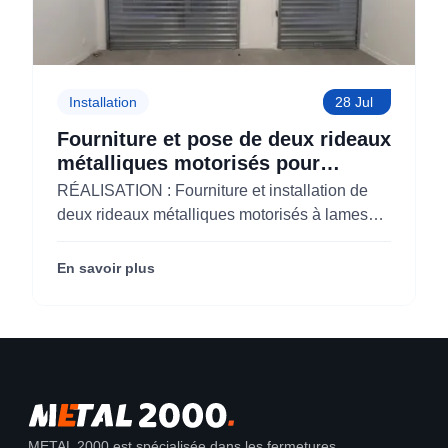
Installation
28 Jul
Fourniture et pose de deux rideaux
métalliques motorisés pour
KOLAM à Paris 3 (75)
RÉALISATION : Fourniture et installation de
deux rideaux métalliques motorisés à lames
micro-perforées pour KOLAM à Paris 3e
(75003).
En savoir plus
METAL 2000 est spécialisée dans les fermetures