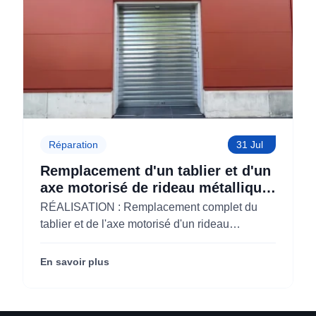
Réparation
31 Jul
Remplacement d'un tablier et d'un
axe motorisé de rideau métallique
pour M'CHADAL (Optical Center)
RÉALISATION : Remplacement complet du
(95)
tablier et de l'axe motorisé d'un rideau
métallique pour M'CHADAL (franchise Optical
Center) (95290).
En savoir plus