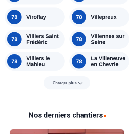
78
Viroflay
78
Villepreux
Villiers Saint
Villennes sur
78
78
Frédéric
Seine
Villiers le
La Villeneuve
78
78
Mahieu
en Chevrie
Charger plus
Nos derniers chantiers