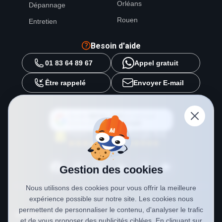
Orléans
Dépannage
Rouen
Entretien
Besoin d'aide
01 83 64 89 67
Appel gratuit
Être rappelé
Envoyer E-mail
Ajouter
METAL 2000
en tant que
source préférée sur
Google
Gestion des cookies
Nous utilisons des cookies pour vous offrir la meilleure
expérience possible sur notre site. Les cookies nous
permettent de personnaliser le contenu, d'analyser le trafic
Mentions légales
CGV
Politique de confidentialité
et de vous proposer des publicités ciblées. En cliquant sur