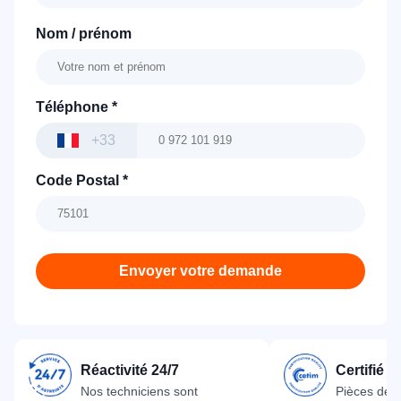
Nom / prénom
Téléphone
*
+33
Code Postal
*
Envoyer votre demande
Réactivité 24/7
Certifié 
Nos techniciens sont
Pièces dét