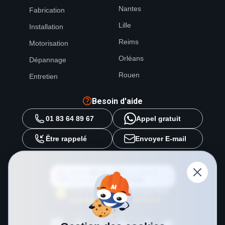
Nantes
Fabrication
Lille
Installation
Reims
Motorisation
Orléans
Dépannage
Rouen
Entretien
Besoin d'aide
01 83 64 89 67
Appel gratuit
Être rappelé
Envoyer E-mail
Ajouter
METAL 2000
en tant que
source préférée sur
Google