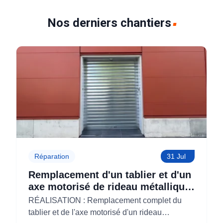
Nos derniers chantiers
Réparation
31 Jul
Remplacement d'un tablier et d'un
axe motorisé de rideau métallique
pour M'CHADAL (Optical Center)
RÉALISATION : Remplacement complet du
(95)
tablier et de l'axe motorisé d'un rideau