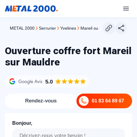
METAL 2000
serrurier
yvelines
mareil sur mauldre
Ouverture coffre fort Mareil
sur Mauldre
5.0
Rendez-vous
01 83 64 89 67
Bonjour,