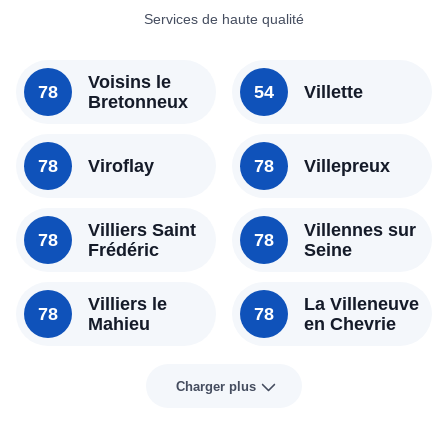
Services de haute qualité
Voisins le
78
54
Villette
Bretonneux
78
Viroflay
78
Villepreux
Villiers Saint
Villennes sur
78
78
Frédéric
Seine
Villiers le
La Villeneuve
78
78
Mahieu
en Chevrie
Charger plus