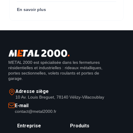
métallique pour M'CHADAL (franchise Optical
Center) (95290).
En savoir plus
METAL 2000 est spécialisée dans les fermetures
résidentielles et industrielles : rideaux métalliques,
portes sectionnelles, volets roulants et portes de
garage.
Adresse siège
10 Av. Louis Breguet, 78140 Vélizy-Villacoublay
E-mail
contact@metal2000.fr
Entreprise
Produits