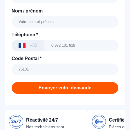
Nom / prénom
Téléphone
*
+33
Code Postal
*
Envoyer votre demande
Réactivité 24/7
Certifié 
Nos techniciens sont
Pièces dét