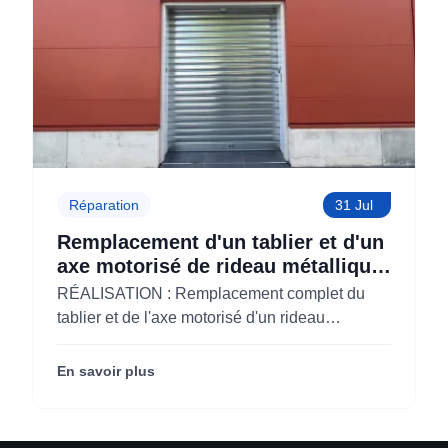
Réparation
31 Jul
Remplacement d'un tablier et d'un
axe motorisé de rideau métallique
pour M'CHADAL (Optical Center)
RÉALISATION : Remplacement complet du
(95)
tablier et de l'axe motorisé d'un rideau
métallique pour M'CHADAL (franchise Optical
Center) (95290).
En savoir plus