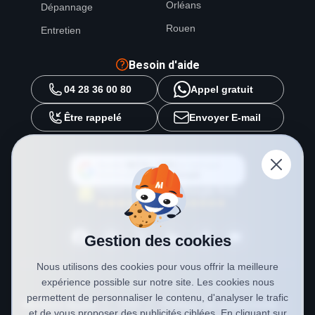
Orléans
Dépannage
Rouen
Entretien
Besoin d'aide
04 28 36 00 80
Appel gratuit
Être rappelé
Envoyer E-mail
Ajouter
METAL 2000
en tant que
source préférée sur
Google
Gestion des cookies
Nous utilisons des cookies pour vous offrir la meilleure
expérience possible sur notre site. Les cookies nous
permettent de personnaliser le contenu, d'analyser le trafic
Mentions légales
CGV
Politique de confidentialité
et de vous proposer des publicités ciblées. En cliquant sur