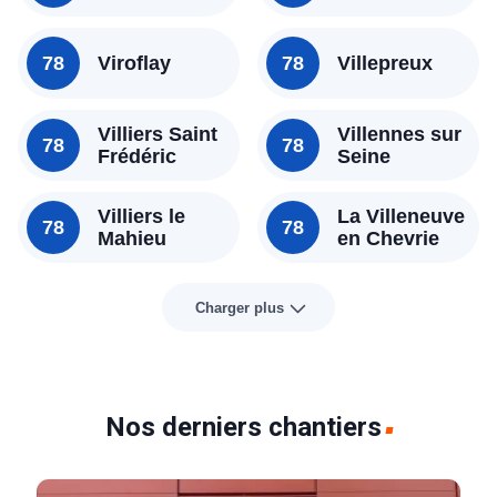
78
Viroflay
78
Villepreux
Villiers Saint
Villennes sur
78
78
Frédéric
Seine
Villiers le
La Villeneuve
78
78
Mahieu
en Chevrie
Charger plus
Nos derniers chantiers